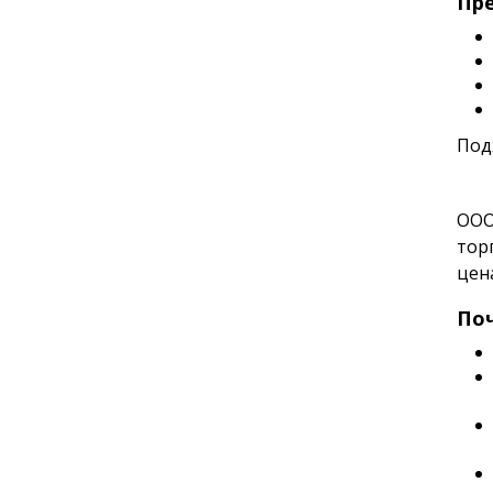
Пре
Под
ООО
тор
цен
По