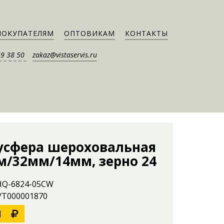
ПОКУПАТЕЛЯМ
ОПТОВИКАМ
КОНТАКТЫ
49 38 50
zakaz@vistaservis.ru
усфера шероховальная
м/32мм/14мм, зерно 24
 HQ-6824-05CW
 УТ000001870
1