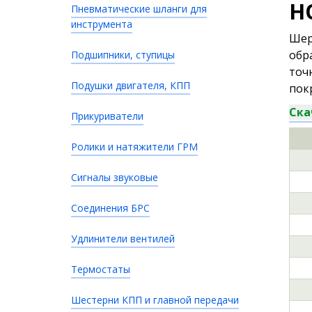
H
Пневматические шланги для
инструмента
Шер
обр
Подшипники, ступицы
точ
Подушки двигателя, КПП
пок
Ска
Прикуриватели
Ролики и натяжители ГРМ
Сигналы звуковые
Соединения БРС
Удлинители вентилей
Термостаты
Шестерни КПП и главной передачи