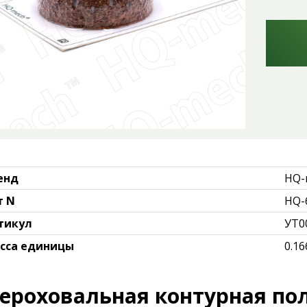
енд
HQ-
т N
HQ-
тикул
УТ0
сса единицы
0.16
ероховальная контурная по