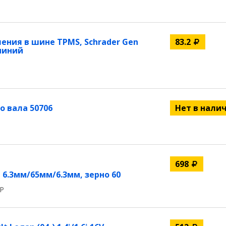
ения в шине TPMS, Schrader Gen
83.2
юминий
 вала 50706
Нет в нали
698
.3мм/65мм/6.3мм, зерно 60
RP