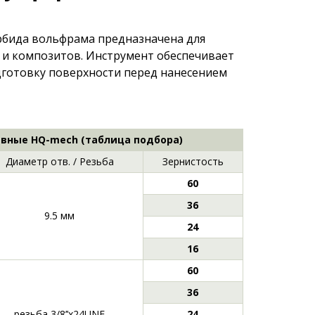
рбида вольфрама предназначена для
 и композитов. Инструмент обеспечивает
дготовку поверхности перед нанесением
вные HQ-mech (таблица подбора)
Диаметр отв. / Резьба
Зернистость
60
36
9.5 мм
24
16
60
36
резьба 3/8’’х24UNF
24