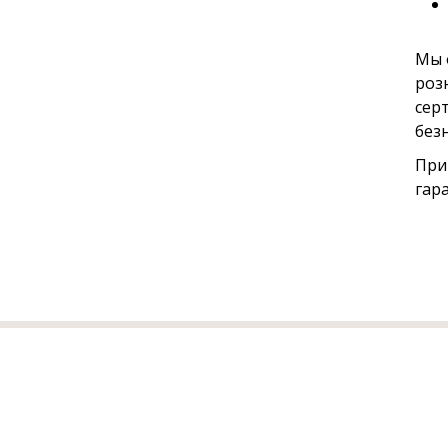
Мы 
роз
сер
без
При
гар