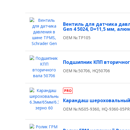
Вентиль для датчика давл
Gen 4 5024, D=11,5 мм, ал
OEM №:TP105
Подшипник КПП вторичного
OEM №:50706, HQ50706
PRO
Карандаш шероховальный 6
OEM №:NS05-9360, HQ-9360-05P