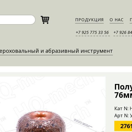
ПРОДУКЦИЯ
О НАС
+7 925 775 33 56
+7 926 8
ероховальный и абразивный инструмент
Пол
76м
Кат N:
Арт N:
276