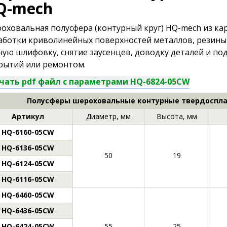
Q-mech
оховальная полусфера (контурный круг) HQ-mech из ка
аботки криволинейных поверхностей металлов, резины
ную шлифовку, снятие заусенцев, доводку деталей и по
рытий или ремонтом.
чать pdf файл с параметрами HQ-6824-05CW
Полусферы шероховальные контурные твердоспла
Артикул
Диаметр, мм
Высота, мм
HQ-6160-05CW
HQ-6136-05CW
50
19
HQ-6124-05CW
HQ-6116-05CW
HQ-6460-05CW
HQ-6436-05CW
HQ-6424-05CW
55
25