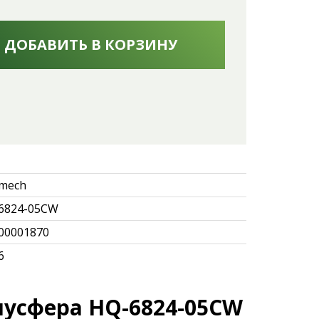
ДОБАВИТЬ В КОРЗИНУ
mech
6824-05CW
00001870
6
лусфера HQ-6824-05CW