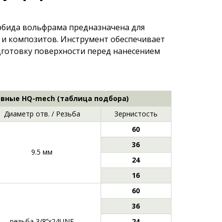
рбида вольфрама предназначена для
 и композитов. Инструмент обеспечивает
дготовку поверхности перед нанесением
вные HQ-mech (таблица подбора)
Диаметр отв. / Резьба
Зернистость
60
36
9.5 мм
24
16
60
36
резьба 3/8’’х24UNF
24