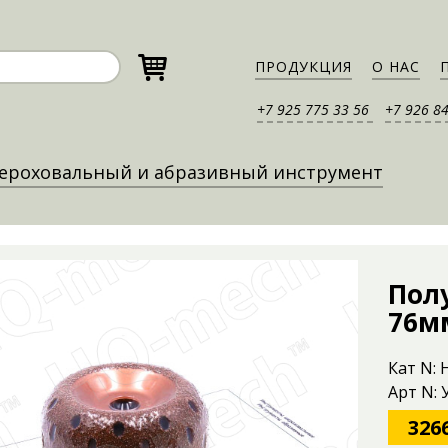
ПРОДУКЦИЯ
О НАС
+7 925 775 33 56
+7 926 8
ероховальный и абразивный инструмент
Пол
76м
Кат N:
Арт N:
326