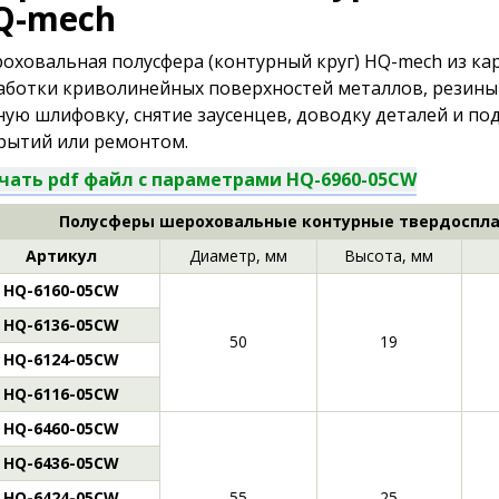
Q-mech
оховальная полусфера (контурный круг) HQ-mech из ка
аботки криволинейных поверхностей металлов, резины
ную шлифовку, снятие заусенцев, доводку деталей и по
рытий или ремонтом.
чать pdf файл с параметрами HQ-6960-05CW
Полусферы шероховальные контурные твердоспла
Артикул
Диаметр, мм
Высота, мм
HQ-6160-05CW
HQ-6136-05CW
50
19
HQ-6124-05CW
HQ-6116-05CW
HQ-6460-05CW
HQ-6436-05CW
HQ-6424-05CW
55
25