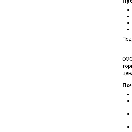
Пре
Под
ООО
тор
цен
По