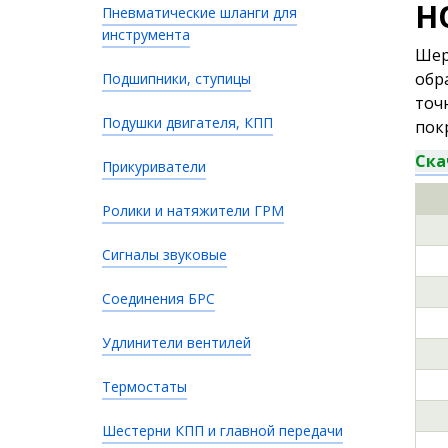
H
Пневматические шланги для
инструмента
Шер
обр
Подшипники, ступицы
точ
Подушки двигателя, КПП
пок
Ска
Прикуриватели
Ролики и натяжители ГРМ
Сигналы звуковые
Соединения БРС
Удлинители вентилей
Термостаты
Шестерни КПП и главной передачи