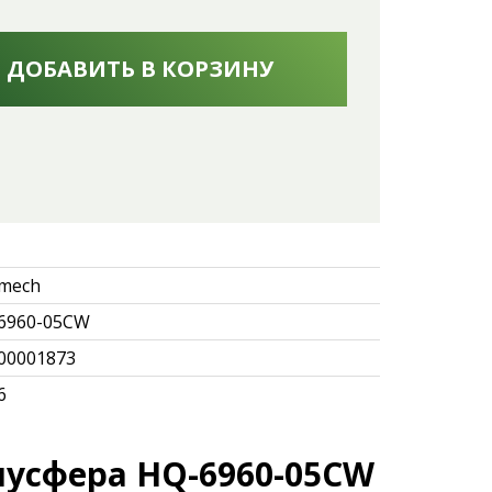
ДОБАВИТЬ В КОРЗИНУ
mech
6960-05CW
00001873
6
лусфера HQ-6960-05CW