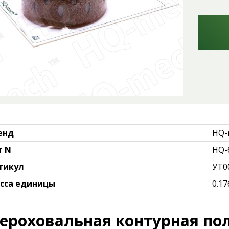
енд
HQ-
т N
HQ-
тикул
УТ0
сса единицы
0.17
ероховальная контурная по