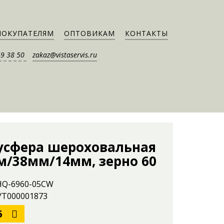
ПОКУПАТЕЛЯМ
ОПТОВИКАМ
КОНТАКТЫ
49 38 50
zakaz@vistaservis.ru
усфера шероховальная
м/38мм/14мм, зерно 60
 HQ-6960-05CW
 УТ000001873
6