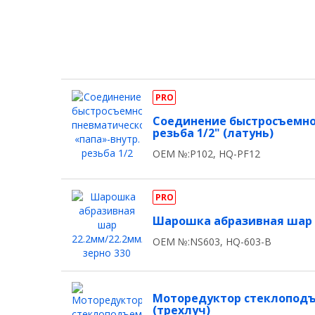
PRO
Соединение быстросъемно
резьба 1/2" (латунь)
OEM №:P102, HQ-PF12
PRO
Шарошка абразивная шар 2
OEM №:NS603, HQ-603-B
Моторедуктор стеклоподъ
(трехлуч)