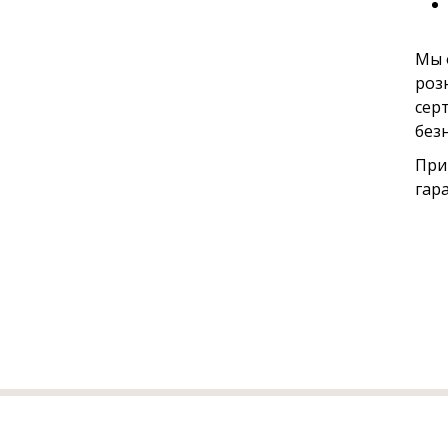
Мы 
роз
сер
без
При
гар