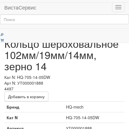
Главная
Продукция
ВистаСервис
Мен
Шероховальный и абразивный инструмент
Категории
Кольцо шероховальное
102мм/19мм/14мм,
зерно 14
Кат N: HQ-705-14-05DW
Арт N: УТ000001888
4497
Добавить в корзину
Бренд
HQ-mech
Кат N
HQ-705-14-05DW
Артикул
УТ000001888