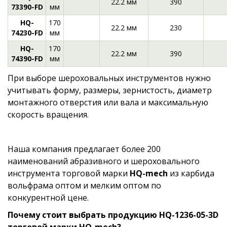
22.2 мм
390
73390-FD
мм
HQ-
170
22.2 мм
230
74230-FD
мм
HQ-
170
22.2 мм
390
74390-FD
мм
При выборе шероховальных инструментов нужно
учитывать форму, размеры, зернистость, диаметр
монтажного отверстия или вала и максимальную
скорость вращения.
Наша компания предлагает более 200
наименований абразивного и шероховального
инструмента торговой марки
HQ-mech
из карбида
вольфрама оптом и мелким оптом по
конкурентной цене.
Почему стоит выбрать продукцию HQ-1236-05-3D