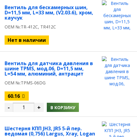
Вентиль для бескамерных шин,
D=11,5 мм, L=33 мм, (V2.03.6), хром,
каучук
OEM №:TR-412С, TR412С
Нет в наличии
Вентиль для датчика давления в
шине TPMS, мод.06, D=11,5 мм,
L=54 мм, алюминий, антрацит
OEM №:TPMS-06DG
60.16
-
+
В КОРЗИНУ
Шестерня КПП JH3, JR5 5-й пер.
ведомая (0,756) Largus, Xray, Logan