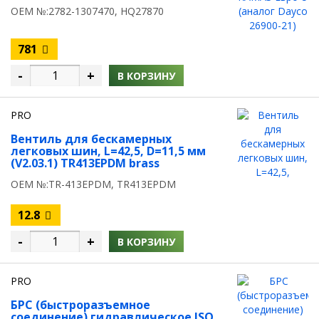
OEM №:2782-1307470, HQ27870
781
-
+
В КОРЗИНУ
PRO
Вентиль для бескамерных
легковых шин, L=42,5, D=11,5 мм
(V2.03.1) TR413EPDM brass
OEM №:TR-413EPDM, TR413EPDM
12.8
-
+
В КОРЗИНУ
PRO
БРС (быстроразъемное
соединение) гидравлическое ISO