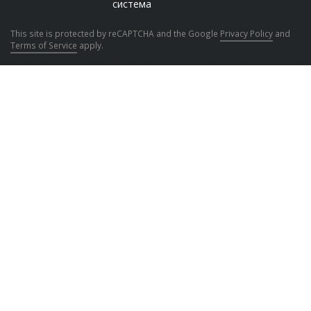
This site is protected by reCAPTCHA and the Google
Privacy Policy
and
Terms of Service
apply.