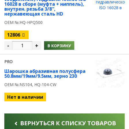
16028 в сборе (муфта + ниппель),
внутрен. резьба 3/8″,
нержавеющая сталь HD
OEM №:HQ-HPQ500
12806
-
+
В КОРЗИНУ
PRO
Шарошка абразивная полусфера
50.8мм/19мм/9.5мм, зерно 230
OEM №:NS104, HQ-104-CW
Нет в наличии
ВЕРНУТЬСЯ К СПИСКУ ТОВАРОВ