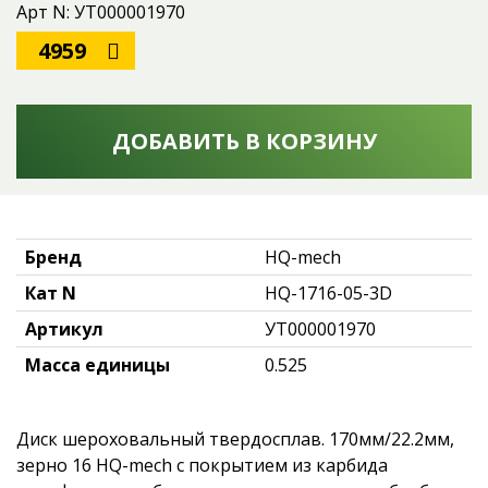
Арт N: УТ000001970
4959
ДОБАВИТЬ В КОРЗИНУ
Бренд
HQ-mech
Кат N
HQ-1716-05-3D
Артикул
УТ000001970
Масса единицы
0.525
Диск шероховальный твердосплав. 170мм/22.2мм,
зерно 16 HQ-mech с покрытием из карбида