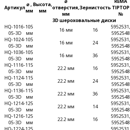
⌀
REMA
⌀ ,
Высота,
Артикул
отверстия,
Зернистость
TIPTOP
мм
мм
мм
№
3D шероховальные диски
HQ-1016-
105
5952531
16 мм
16
05-3D
мм
5952548
HQ-1024-
105
5952531
16 мм
24
05-3D
мм
5952548
HQ-1036-
105
5952531
16 мм
36
05-3D
мм
5952548
HQ-1116-
115
5952531
22.2 мм
16
05-3D
мм
5952548
HQ-1124-
115
5952531
22.2 мм
24
05-3D
мм
5952548
HQ-1136-
115
5952531
22.2 мм
36
05-3D
мм
5952548
HQ-1214-
125
5952531
22.2 мм
14
05-3D
мм
5952548
HQ-1216-
125
5952531
22.2 мм
16
05-3D
мм
5952548
HQ-1224-
125
5952531