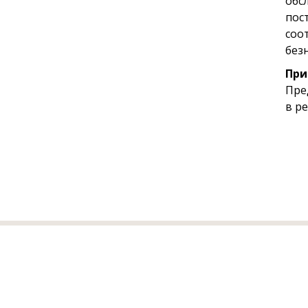
обс
пос
соо
без
При
Пре
в р