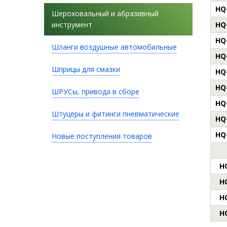
HQ
Шероховальный и абразивный
инструмент
HQ
HQ
Шланги воздушные автомобильные
HQ
Шприцы для смазки
HQ
HQ
ШРУСы, привода в сборе
HQ
Штуцеры и фитинги пневматические
HQ
HQ
Новые поступления товаров
H
H
H
H