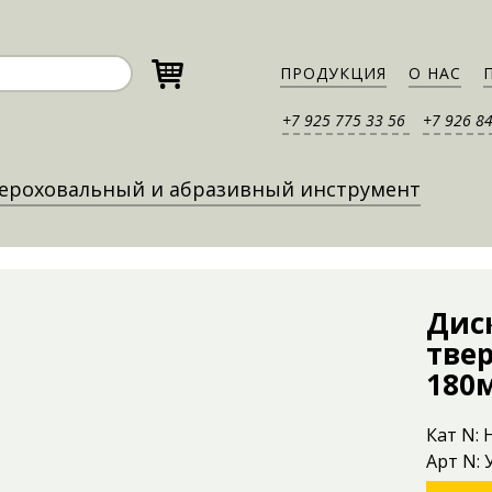
ПРОДУКЦИЯ
О НАС
+7 925 775 33 56
+7 926 8
ероховальный и абразивный инструмент
Дис
тве
180м
Кат N: 
Арт N: