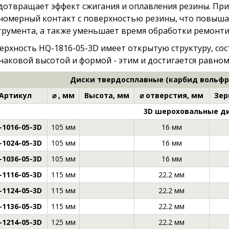
дотвращает эффект сжигания и оплавления резины. При
номерный контакт с поверхностью резины, что повыша
трумента, а также уменьшает время обработки ремонт
ерхность HQ-1816-05-3D имеет открытую структуру, сос
наковой высотой и формой - этим и достигается равном
Диски твердосплавные (карбид вольфр
Артикул
⌀ , мм
Высота, мм
⌀ отверстия, мм
Зер
3D шероховальные д
-1016-05-3D
105 мм
16 мм
-1024-05-3D
105 мм
16 мм
-1036-05-3D
105 мм
16 мм
-1116-05-3D
115 мм
22.2 мм
-1124-05-3D
115 мм
22.2 мм
-1136-05-3D
115 мм
22.2 мм
-1214-05-3D
125 мм
22.2 мм