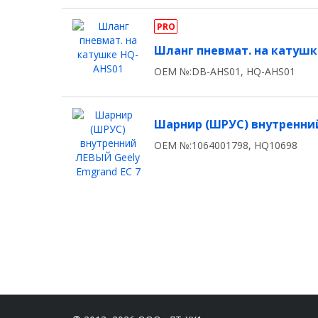
PRO
Шланг пневмат. на катушк
OEM №:DB-AHS01, HQ-AHS01
Шарнир (ШРУС) внутренний
OEM №:1064001798, HQ10698