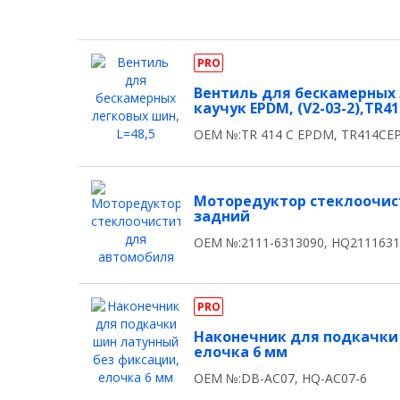
PRO
Вентиль для бескамерных 
каучук EPDM, (V2-03-2),TR4
OEM №:TR 414 C EPDM, TR414C
Моторедуктор стеклоочис
задний
OEM №:2111-6313090, HQ211163
PRO
Наконечник для подкачки
елочка 6 мм
OEM №:DB-AC07, HQ-AC07-6