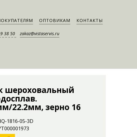
ПОКУПАТЕЛЯМ
ОПТОВИКАМ
КОНТАКТЫ
49 38 50
zakaz@vistaservis.ru
к шероховальный
рдосплав.
м/22.2мм, зерно 16
HQ-1816-05-3D
 УТ000001973