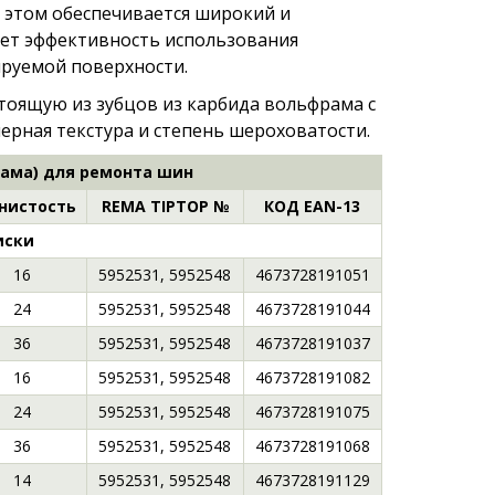
 этом обеспечивается широкий и
ет эффективность использования
ируемой поверхности.
тоящую из зубцов из карбида вольфрама с
ерная текстура и степень шероховатости.
ама) для ремонта шин
нистость
REMA TIPTOP №
КОД EAN-13
иски
16
5952531, 5952548
4673728191051
24
5952531, 5952548
4673728191044
36
5952531, 5952548
4673728191037
16
5952531, 5952548
4673728191082
24
5952531, 5952548
4673728191075
36
5952531, 5952548
4673728191068
14
5952531, 5952548
4673728191129