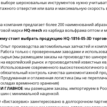
 выборе шероховальных инструментов нужно учитывать
тажного отверстия или вала и максимальную скорость 
а компания предлагает более 200 наименований абраз
говой марки
HQ-mech
из карбида вольфрама оптом и м
ему стоит выбрать продукцию HQ-1816-05-3D торго
Опыт производства автомобильных запчастей и компл
Работа только с проверенными заводами и использова
сырья (мы размещаем заказы на производство шинор
на европейский рынок и производителей известных ев
Использование современного высокотехнологичного о
обязательный контроль качества шиномонтажной про
Продуманная и отлаженная логистика (мы не переплачи
складах временного хранения)
И ГЛАВНОЕ
: мы размещаем заказы, импортируем в Рос
шин с минимальной наценкой.
 «Вистасервис» заинтересовано в долгосрочном партне