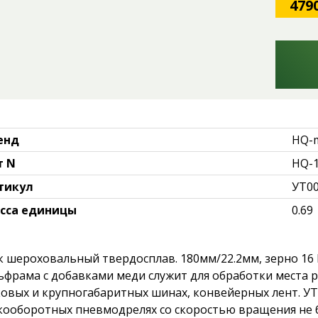
479
енд
HQ-
т N
HQ-1
тикул
УТ00
сса единицы
0.69
к шероховальный твердосплав. 180мм/22.2мм, зерно 16
ьфрама с добавками меди служит для обработки места ре
ковых и крупногабаритных шинах, конвейерных лент. УТ
кооборотных пневмодрелях со скоростью вращения не бо