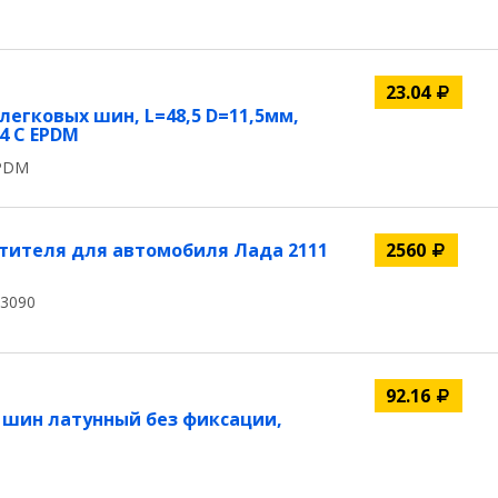
23.04
легковых шин, L=48,5 D=11,5мм,
14 C EPDM
EPDM
тителя для автомобиля Лада 2111
2560
13090
92.16
 шин латунный без фиксации,