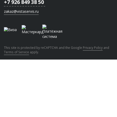
+7 926 849 38 50
zakaz@vistaservis.ru
This site is protected by reCAPTCHA and the Google
Privacy Policy
and
Terms of Service
apply.