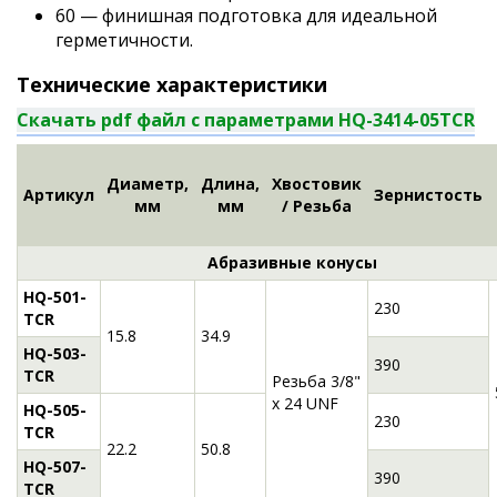
60 — финишная подготовка для идеальной
герметичности.
Технические характеристики
Скачать pdf файл с параметрами HQ-3414-05TCR
Диаметр,
Длина,
Хвостовик
Артикул
Зернистость
мм
мм
/ Резьба
Абразивные конусы
HQ-501-
230
TCR
15.8
34.9
HQ-503-
390
TCR
Резьба 3/8"
x 24 UNF
HQ-505-
230
TCR
22.2
50.8
HQ-507-
390
TCR