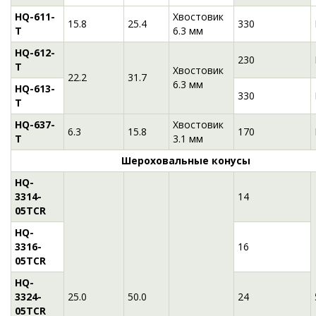
HQ-611-
Хвостовик
15.8
25.4
330
T
6.3 мм
HQ-612-
230
T
Хвостовик
22.2
31.7
6.3 мм
HQ-613-
330
T
HQ-637-
Хвостовик
6.3
15.8
170
T
3.1 мм
Шероховальные конусы
HQ-
3314-
14
05TCR
HQ-
3316-
16
05TCR
HQ-
3324-
25.0
50.0
24
05TCR