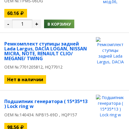
OEM №:TPMS-06DG
60.16
-
+
В КОРЗИНУ
Ремкомплект ступицы задней
Lada Largus, DACIA LOGAN, NISSAN
MICRA, NOTE, RENAULT CLIO/
MEGANE/ TWING
OEM №:7701205812, HQ77012
Нет в наличии
Подшипник генератора ( 15*35*13
) Lock ring w
OEM №:140434. NPB15-69D , HQP157
98.56