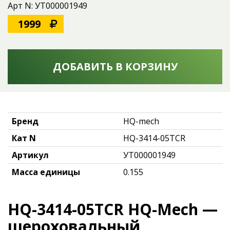
Арт N: УТ000001949
1999
ДОБАВИТЬ В КОРЗИНУ
Бренд
HQ-mech
Кат N
HQ-3414-05TCR
Артикул
УТ000001949
Масса единицы
0.155
HQ-3414-05TCR HQ-Mech —
шероховальный