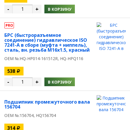
-
+
В КОРЗИНУ
PRO
БРС (быстроразъемное
соединение) гидравлическое ISO
7241-A в сборе (муфта + ниппель),
сталь, вн. резьба M16х1.5, красный
OEM №:HQ-HP014-161512R, HQ-HPQ116
538
-
+
В КОРЗИНУ
Подшипник промежуточного вала
156704
OEM №:156704, HQ156704
314