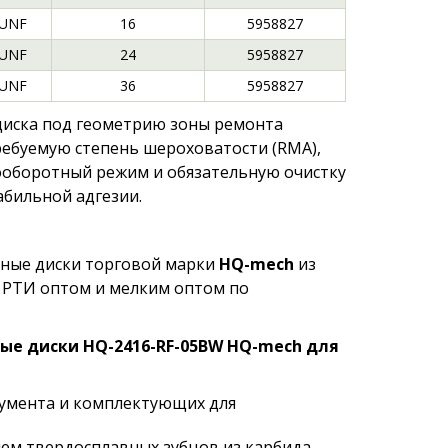
 UNF
16
5958827
 UNF
24
5958827
 UNF
36
5958827
диска под геометрию зоны ремонта
ребуемую степень шероховатости (RMA),
кооборотный режим и обязательную очистку
абильной адгезии.
ные диски торговой марки
HQ-mech
из
 РТИ оптом и мелким оптом по
ые диски HQ-2416-RF-05BW HQ-mech для
румента и комплектующих для
ем твердосплавных зубцов из карбида