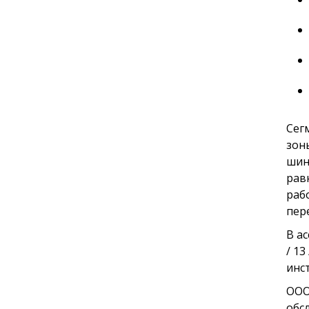
Сег
зон
шин
рав
раб
пер
В а
/ 13
инс
ООО
обс