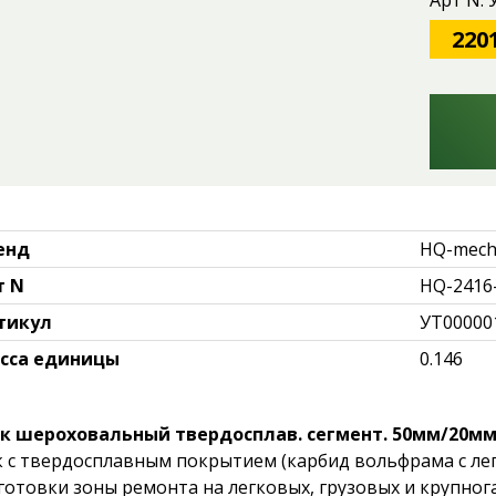
Арт N:
220
енд
HQ-mec
т N
HQ-2416
тикул
УТ00000
сса единицы
0.146
к шероховальный твердосплав. сегмент. 50мм/20мм /
к с твердосплавным покрытием (карбид вольфрама с л
готовки зоны ремонта на легковых, грузовых и крупног