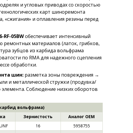
одрелях и угловых приводах со скоростью
 технологических карт шиноремонта
а, «сжигания» и оплавления резины перед
6-RF-05BW
обеспечивает интенсивный
ю ремонтных материалов (латок, грибков,
ктура зубцов из карбида вольфрама
ватости по RMA для надежного сцепления
ессе обработки.
онта шин:
разметка зоны повреждения →
ли и металлической стружки (продувка/
 элемента. Соблюдение низких оборотов
карбид вольфрама)
ка
Зернистость
Аналог OEM
 UNF
16
5958755