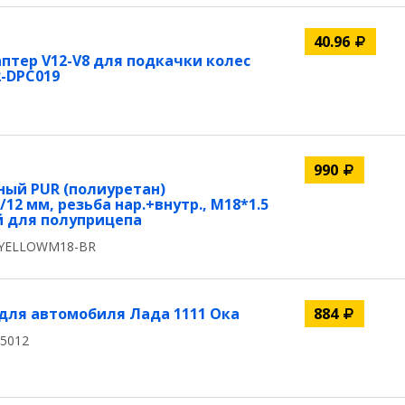
40.96
тер V12-V8 для подкачки колес
-DPC019
990
ный PUR (полиуретан)
12 мм, резьба нар.+внутр., M18*1.5
ый для полуприцепа
2YELLOWM18-BR
для автомобиля Лада 1111 Ока
884
15012