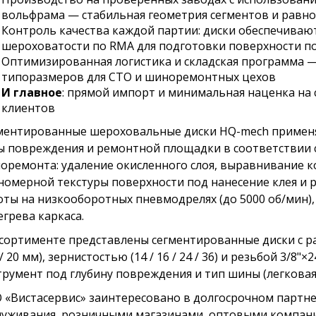
вольфрама — стабильная геометрия сегментов и равн
Контроль качества каждой партии: диски обеспечива
шероховатости по RMA для подготовки поверхности п
Оптимизированная логистика и складская программа 
типоразмеров для СТО и шиноремонтных цехов
И главное
: прямой импорт и минимальная наценка на
клиентов
ментированные шероховальные диски HQ-mech применя
ы повреждения и ремонтной площадки в соответствии 
оремонта: удаление окисленного слоя, выравнивание 
номерной текстуры поверхности под нанесение клея и 
оты на низкооборотных пневмодрелях (до 5000 об/мин),
егрева каркаса.
ссортименте представлены сегментированные диски с разл
 / 20 мм), зернистостью (14 / 16 / 24 / 36) и резьбой 3/8
трумент под глубину повреждения и тип шины (легковая,
 «Вистасервис» заинтересовано в долгосрочном партне
луживания, розничными магазинами, оптовыми компани