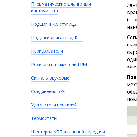
Пневматические шланги для
лен
инструмента
вра
(по
Подшипники, ступицы
нан
Сег
Подушки двигателя, КПП
съё
Прикуриватели
сыр
оди
Ролики и натяжители ГРМ
кле
Пра
Сигналы звуковые
мех
Соединения БРС
обе
пов
Удлинители вентилей
Термостаты
Шестерни КПП и главной передачи