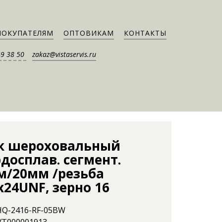
ПОКУПАТЕЛЯМ
ОПТОВИКАМ
КОНТАКТЫ
49 38 50
zakaz@vistaservis.ru
к шероховальный
досплав. сегмент.
м/20мм /резьба
’х24UNF, зерно 16
 HQ-2416-RF-05BW