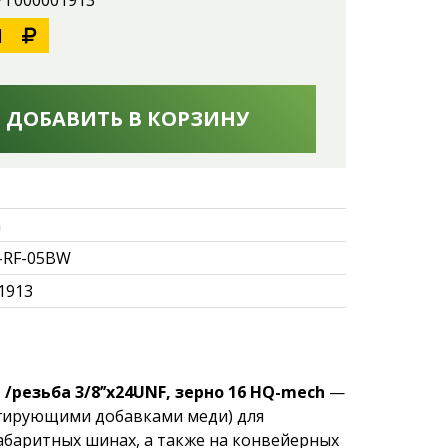
 УТ000001913
1
ДОБАВИТЬ В КОРЗИНУ
h
-RF-05BW
1913
резьба 3/8’’х24UNF, зерно 16 HQ-mech
—
егирующими добавками меди) для
абаритных шинах, а также на конвейерных