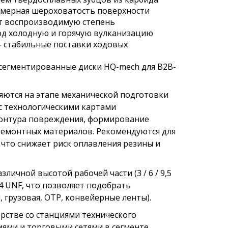
омерная шероховатость поверхности
ют воспроизводимую степень
од холодную и горячую вулканизацию
— стабильные поставки ходовых
 сегментированные диски HQ-mech для B2B-
ются на этапе механической подготовки
с технологическими картами
контура повреждения, формирование
ремонтных материалов. Рекомендуются для
 что снижает риск оплавления резины и
ичной высотой рабочей части (3 / 6 / 9,5
"×24 UNF, что позволяет подобрать
 грузовая, ОТР, конвейерные ленты).
рстве со станциями технического
ями и торговыми сетями в сегменте