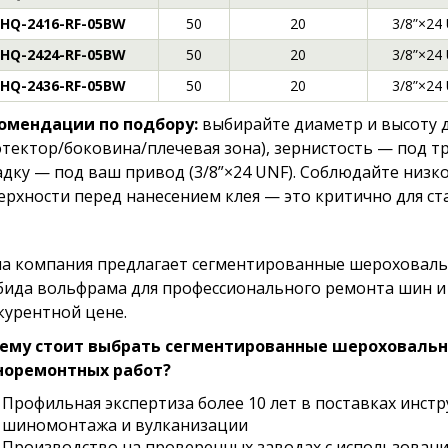
HQ-2416-RF-05BW
50
20
3/8”×24
HQ-2424-RF-05BW
50
20
3/8”×24
HQ-2436-RF-05BW
50
20
3/8”×24
омендации по подбору:
выбирайте диаметр и высоту 
отектор/боковина/плечевая зона), зернистость — под т
адку — под ваш привод (3/8”×24 UNF). Соблюдайте низ
ерхности перед нанесением клея — это критично для ст
а компания предлагает сегментированные шероховаль
бида вольфрама для профессионального ремонта шин и
курентной цене.
ему стоит выбрать сегментированные шероховальн
оремонтных работ?
Профильная экспертиза более 10 лет в поставках инст
шиномонтажа и вулканизации
Производство на проверенных заводах с использовани