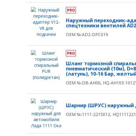
PRO
Наружный переходник-адап
спецтехники вентилей AD2
OEM №:AD2-DPC019
PRO
Шланг тормозной спираль
пневматический (10м), D=8/
(латунь), 10-16 Бар, желт
OEM №:DB-AH06, HQ-AH103-101
Шарнир (ШРУС) наружный 
OEM №:1111-2215012, HQ111122