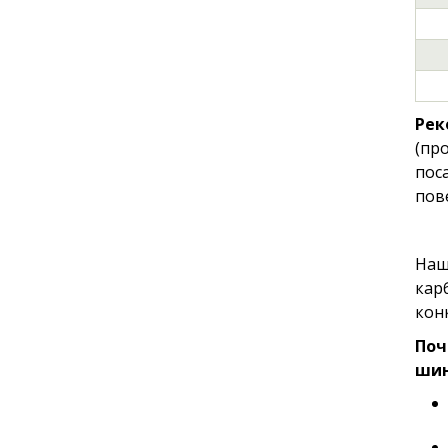
Рек
(пр
пос
пов
Наш
кар
кон
Поч
шин