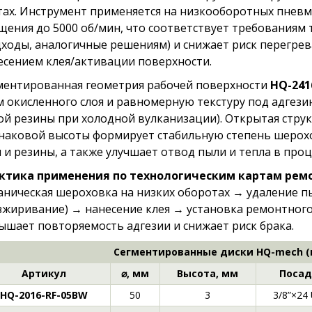
тах. Инструмент применяется на низкооборотных пневм
щения до 5000 об/мин, что соответствует требованиям
дходы, аналогичные решениям) и снижает риск перегрев
есением клея/активации поверхности.
ментированная геометрия рабочей поверхности
HQ-241
м окисленного слоя и равномерную текстуру под адгези
ой резины при холодной вулканизации). Открытая стру
наковой высоты формирует стабильную степень шерохо
я и резины, а также улучшает отвод пыли и тепла в проц
ктика применения по технологическим картам рем
аническая шероховка на низких оборотах → удаление пы
зжиривание) → нанесение клея → установка ремонтного
ышает повторяемость адгезии и снижает риск брака.
Сегментированные диски HQ-mech (
Артикул
⌀, мм
Высота, мм
Посад
HQ-2016-RF-05BW
50
3
3/8”×24