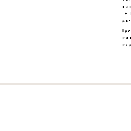
шин
ТР 
рас
При
пос
по 