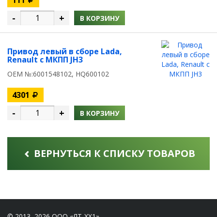
-
+
В КОРЗИНУ
Привод левый в сборе Lada,
Renault с МКПП JH3
OEM №:6001548102, HQ600102
4301
-
+
В КОРЗИНУ
ВЕРНУТЬСЯ К СПИСКУ ТОВАРОВ
© 2013–2026 ООО «ЛТ-ХХ1»