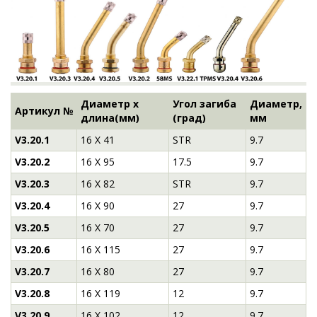
Диаметр х
Угол загиба
Диаметр,
Артикул №
длина(мм)
(град)
мм
V3.20.1
16 Х 41
STR
9.7
V3.20.2
16 Х 95
17.5
9.7
V3.20.3
16 Х 82
STR
9.7
V3.20.4
16 Х 90
27
9.7
V3.20.5
16 Х 70
27
9.7
V3.20.6
16 Х 115
27
9.7
V3.20.7
16 Х 80
27
9.7
V3.20.8
16 Х 119
12
9.7
V3.20.9
16 Х 102
12
9.7