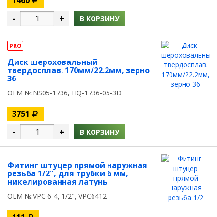
1460
-
+
В КОРЗИНУ
PRO
Диск шероховальный
твердосплав. 170мм/22.2мм, зерно
36
OEM №:NS05-1736, HQ-1736-05-3D
3751
-
+
В КОРЗИНУ
Фитинг штуцер прямой наружная
резьба 1/2", для трубки 6 мм,
никелированная латунь
OEM №:VPC 6-4, 1/2", VPC6412
111