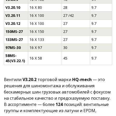
V3.20.10
16 Х 80
28
9.7
V3.20.11
16 Х 100
27 /42
9.7
V3.20.12
16 Х 100
27
9.7
150MS-27
16 Х 150
27
9.7
133MS-27
16 Х 133
27
9.7
97MS-30
16 Х 97
30
9.7
58MS-
16 Х 58
45
9.7
45(V3.22.1)
Вентили
V3.20.2
торговой марки
HQ-mech
— это
решения для шиномонтажа и обслуживания
бескамерных шин грузовых автомобилей с фокусом
на стабильное качество и предсказуемую поставку.
В ассортименте — более
124
позиций: вентильные
группы и комплектующие из латуни и EPDM,