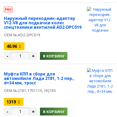
PRO
Наружный переходник-адаптер
V12-V8 для подкачки колес
спецтехники вентилей AD2-DPC019
OEM №:AD2-DPC019
40.96
-
+
В КОРЗИНУ
Муфта КПП в сборе для
автомобиля Лада 2181, 1-2 пер.,
d=34 мм, тросc
OEM №:2181-1701110, HQ165
1319
-
+
В КОРЗИНУ