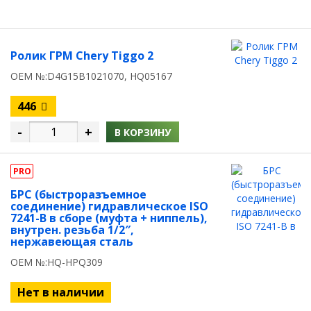
Ролик ГРМ Chery Tiggo 2
OEM №:D4G15B1021070, HQ05167
446
-
+
В КОРЗИНУ
PRO
БРС (быстроразъемное
соединение) гидравлическое ISO
7241-B в сборе (муфта + ниппель),
внутрен. резьба 1/2″,
нержавеющая сталь
OEM №:HQ-HPQ309
Нет в наличии