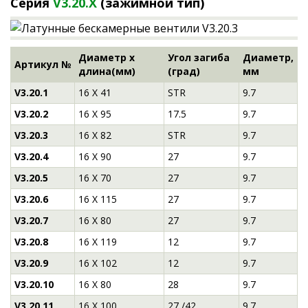
Серия
V3.20.X
(зажимной тип)
Диаметр х
Угол загиба
Диаметр,
Артикул №
длина(мм)
(град)
мм
V3.20.1
16 Х 41
STR
9.7
V3.20.2
16 Х 95
17.5
9.7
V3.20.3
16 Х 82
STR
9.7
V3.20.4
16 Х 90
27
9.7
V3.20.5
16 Х 70
27
9.7
V3.20.6
16 Х 115
27
9.7
V3.20.7
16 Х 80
27
9.7
V3.20.8
16 Х 119
12
9.7
V3.20.9
16 Х 102
12
9.7
V3.20.10
16 Х 80
28
9.7
V3.20.11
16 Х 100
27 /42
9.7