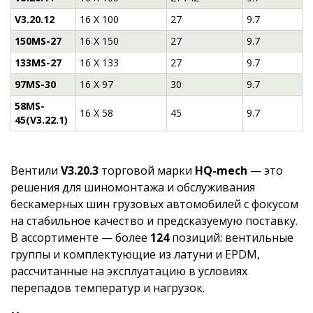
V3.20.12
16 Х 100
27
9.7
150MS-27
16 Х 150
27
9.7
133MS-27
16 Х 133
27
9.7
97MS-30
16 Х 97
30
9.7
58MS-
16 Х 58
45
9.7
45(V3.22.1)
Вентили
V3.20.3
торговой марки
HQ-mech
— это
решения для шиномонтажа и обслуживания
бескамерных шин грузовых автомобилей с фокусом
на стабильное качество и предсказуемую поставку.
В ассортименте — более
124
позиций: вентильные
группы и комплектующие из латуни и EPDM,
рассчитанные на эксплуатацию в условиях
перепадов температур и нагрузок.