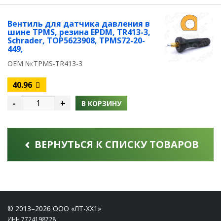
Вентиль для датчика давления в
шине TPMS, резина EPDM, TR413-3,
Schrader, TOP5623908, TPMS72-20-
449,
OEM №:TPMS-TR413-3
40.96
-
+
В КОРЗИНУ
ВЕРНУТЬСЯ К СПИСКУ ТОВАРОВ
© 2013–2026 ООО «ЛТ-ХХ1»
ИНН 7724198728