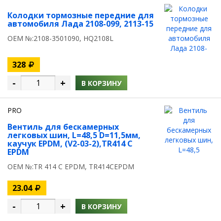
Колодки тормозные передние для
автомобиля Лада 2108-099, 2113-15
OEM №:2108-3501090, HQ2108L
328
-
+
В КОРЗИНУ
PRO
Вентиль для бескамерных
легковых шин, L=48,5 D=11,5мм,
каучук EPDM, (V2-03-2),TR414 C
EPDM
OEM №:TR 414 C EPDM, TR414CEPDM
23.04
-
+
В КОРЗИНУ