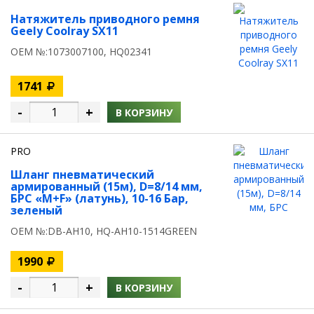
Натяжитель приводного ремня
Geely Coolray SX11
OEM №:1073007100, HQ02341
1741
-
+
В КОРЗИНУ
PRO
Шланг пневматический
армированный (15м), D=8/14 мм,
БРС «M+F» (латунь), 10-16 Бар,
зеленый
OEM №:DB-AH10, HQ-AH10-1514GREEN
1990
-
+
В КОРЗИНУ