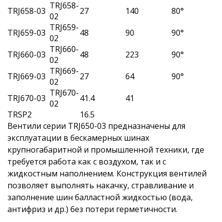
TRJ658-
TRJ658-03
27
140
80°
02
TRJ659-
TRJ659-03
48
90
90°
02
TRJ660-
TRJ660-03
48
223
90°
02
TRJ669-
TRJ669-03
27
64
90°
02
TRJ670-
TRJ670-03
41.4
41
02
TRSP2
16.5
Вентили серии TRJ650-03 предназначены для
эксплуатации в бескамерных шинах
крупногабаритной и промышленной техники, где
требуется работа как с воздухом, так и с
жидкостным наполнением. Конструкция вентилей
позволяет выполнять накачку, стравливание и
заполнение шин балластной жидкостью (вода,
антифриз и др.) без потери герметичности.