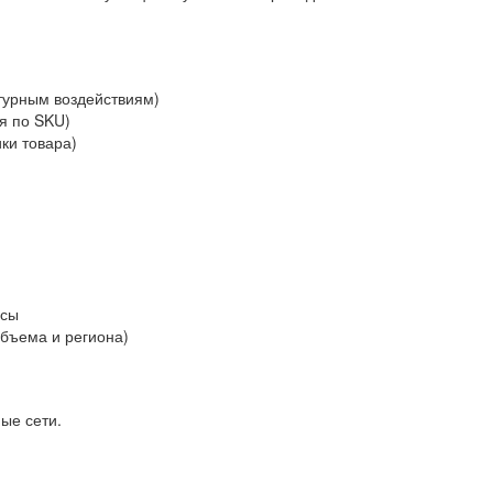
атурным воздействиям)
я по SKU)
ки товара)
йсы
объема и региона)
ые сети.