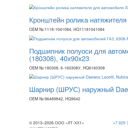
Кронштейн ролика натяжителя
OEM №:1118-1041084, HQ11181041084
Подшипник полуоси для автом
(180308), 40x90x23
OEM №:180308, 6-160308У, HQ6160308
Шарнир (ШРУС) наружный Daewo
OEM №:96489842, HQ9642
© 2013–2026 ООО «ЛТ-ХХ1»
+7 925 