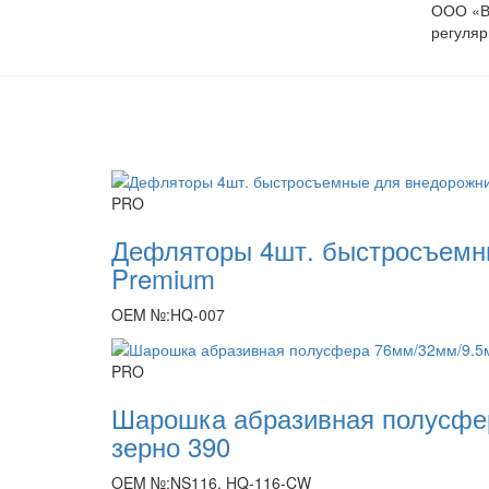
ООО «Ви
регуляр
PRO
Дефляторы 4шт. быстросъемн
Premium
OEM №:HQ-007
PRO
Шарошка абразивная полусфе
зерно 390
OEM №:NS116, HQ-116-CW