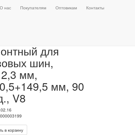
О нас
Покупателям
Оптовикам
Контакты
тиль камерный
онтный для
зовых шин,
2,3 мм,
0,5+149,5 мм, 90
д., V8
.02.16
Т000003199
ь в корзину