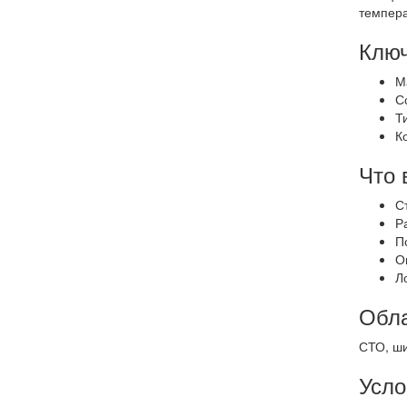
темпера
Ключ
М
С
Т
К
Что 
С
Р
П
О
Л
Обла
СТО, ши
Усло