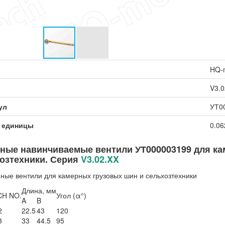
HQ-
V3.0
ул
УТ0
 единицы
0.06
ные навинчиваемые вентили УТ000003199 для ка
озтехники. Серия
V3.02.XX
Длина, мм
H NO.
Угол (α°)
A
B
2
22.5
43
120
3
33
44.5
95