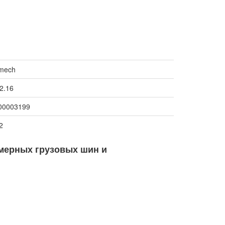
mech
2.16
00003199
2
мерных грузовых шин и