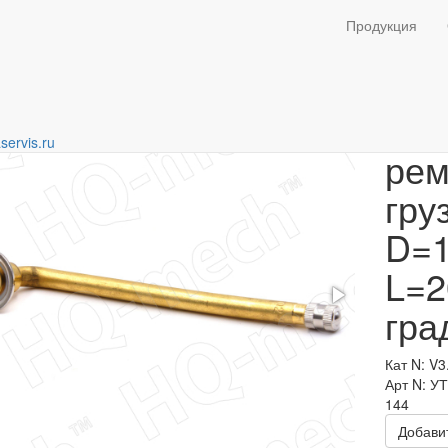
для камер и шин
Продукция
Вен
servis.ru
рем
гру
D=1
L=2
гра
Кат N: V3
Арт N: У
144
Добавит