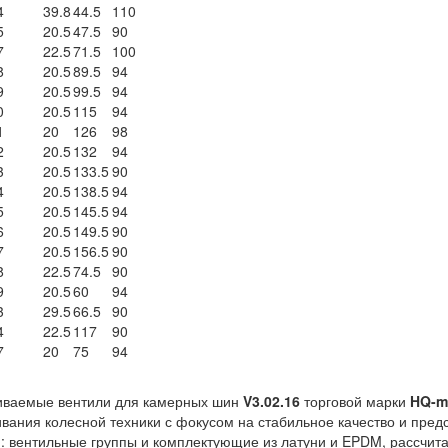
4
39.8
44.5
110
5
20.5
47.5
90
7
22.5
71.5
100
8
20.5
89.5
94
9
20.5
99.5
94
0
20.5
115
94
1
20
126
98
2
20.5
132
94
3
20.5
133.5
90
4
20.5
138.5
94
5
20.5
145.5
94
6
20.5
149.5
90
7
20.5
156.5
90
8
22.5
74.5
90
9
20.5
60
94
3
29.5
66.5
90
4
22.5
117
90
7
20
75
94
иваемые вентили для камерных шин
V3.02.16
торговой марки
HQ-m
вания колесной техники с фокусом на стабильное качество и пред
: вентильные группы и комплектующие из латуни и EPDM, рассчит