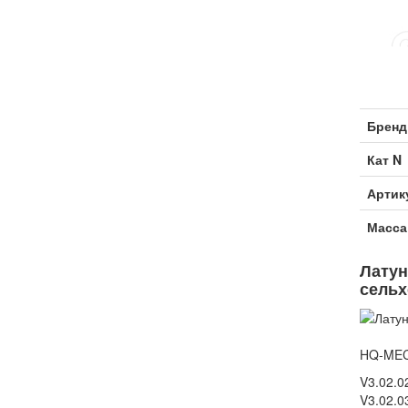
Бренд
Кат N
Артик
Масса
Латун
сельх
HQ-MEC
V3.02.0
V3.02.0