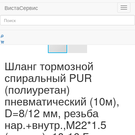
Главная
Продукция
ВистаСервис
Мен
Шланги воздушные автомобильные
Категории
Шланг тормозной
спиральный PUR
(полиуретан)
пневматический (10м),
D=8/12 мм, резьба
нар.+внутр.,M22*1.5