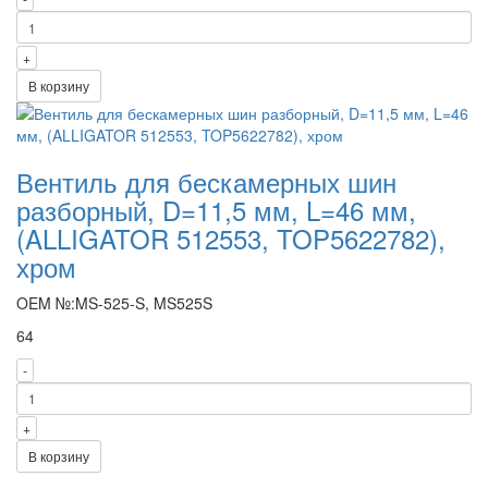
+
В корзину
Вентиль для бескамерных шин
разборный, D=11,5 мм, L=46 мм,
(ALLIGATOR 512553, TOP5622782),
хром
OEM №:MS-525-S, MS525S
64
-
+
В корзину