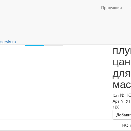
ля смазки
Продукция
Гол
servis.ru
плу
цан
для
мас
Кат N: H
Арт N: У
128
Добавит
HQ-