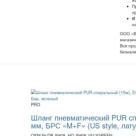
и
П
х
И
н
ООО «Ви
магазин
Вся про
безнали
PRO
Шланг пневматический PUR сп
мм, БРС «M+F» (US style, лату
OEM №:DB-AH08, HQ-AH08-1512GREEN