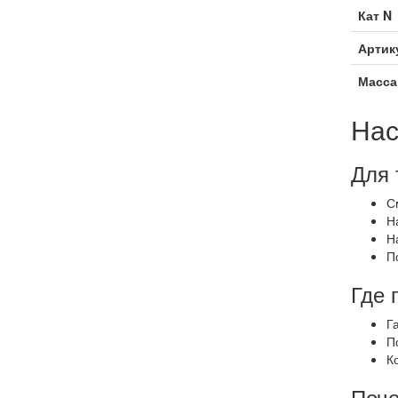
Кат N
Артик
Масса
Нас
Для 
С
Н
Н
П
Где 
Г
П
К
Поче