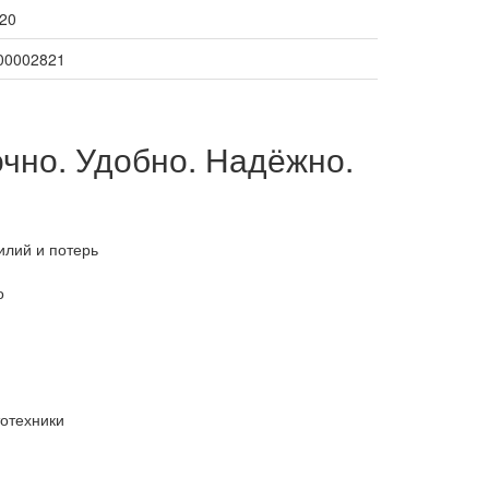
20
00002821
чно. Удобно. Надёжно.
илий и потерь
о
тотехники