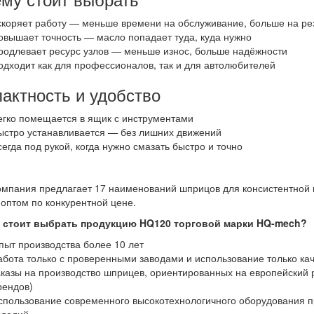
скоряет работу — меньше времени на обслуживание, больше на ре
овышает точность — масло попадает туда, куда нужно
родлевает ресурс узлов — меньше износ, больше надёжности
одходит как для профессионалов, так и для автолюбителей
актность и удобство
егко помещается в ящик с инструментами
ыстро устанавливается — без лишних движений
сегда под рукой, когда нужно смазать быстро и точно
мпания предлагает 17 наименований шприцов для консистентной 
оптом по конкурентной цене.
 стоит выбрать продукцию HQ120 торговой марки HQ-mech?
пыт производства более 10 лет
абота только с проверенными заводами и использование только к
аказы на производство шприцев, ориентированных на европейский 
рендов)
спользование современного высокотехнологичного оборудования пр