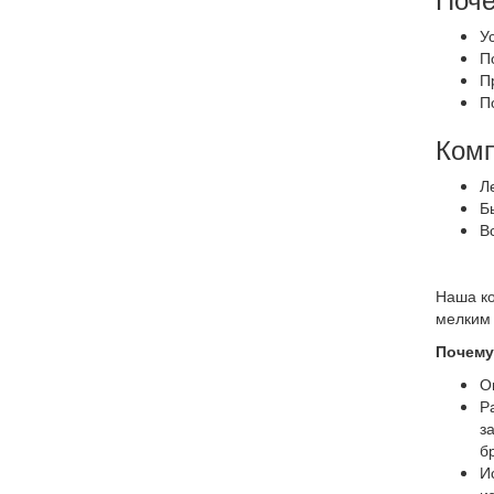
У
П
П
П
Комп
Л
Б
В
Наша ко
мелким 
Почему
О
Р
з
б
И