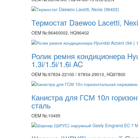
Термостат Daewoo Lacetti, Nexi
OEM №:96460002, HQ96402
Ролик ремня кондиционера Hyun
1.3i/1.5i/1.6i AC
OEM №:97834-22100 / 97834-29010, HQ97800
Канистра для ГСМ 10л горизо
сталь
OEM №:10495