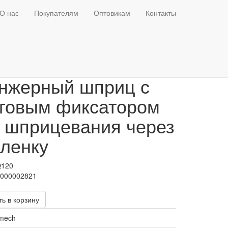
О нас
Покупателям
Оптовикам
Контакты
овка-насадка на
нжерный шприц с
говым фиксатором
 шприцевания через
ленку
Q120
Т000002821
ь в корзину
mech