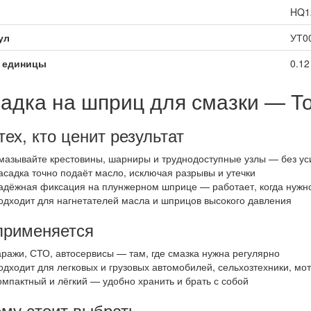
HQ1
ул
УТ0
 единицы
0.12
адка на шприц для смазки — То
тех, кто ценит результат
мазывайте крестовины, шарниры и труднодоступные узлы — без ус
асадка точно подаёт масло, исключая разрывы и утечки
адёжная фиксация на плунжерном шприце — работает, когда нужн
одходит для нагнетателей масла и шприцов высокого давления
применяется
аражи, СТО, автосервисы — там, где смазка нужна регулярно
одходит для легковых и грузовых автомобилей, сельхозтехники, мо
омпактный и лёгкий — удобно хранить и брать с собой
му стоит выбрать