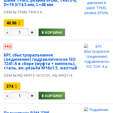
шине TPMS, резина EPDM, TR413-6,
D=19.3/14.5 мм, L=48 мм
OEM №:TPMS-TR413-6
40.96
-
+
В КОРЗИНУ
PRO
БРС (быстроразъемное
соединение) гидравлическое ISO
7241-A в сборе (муфта + ниппель),
сталь, вн. резьба M16х1.5, желтый
OEM №:HQ-HP013-161512Y, HQ-HPQ114
374
-
+
В КОРЗИНУ