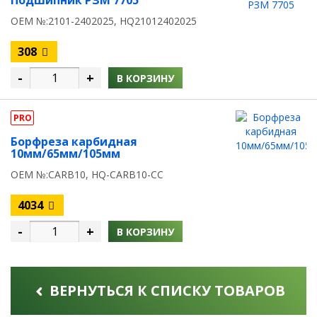
Подшипник РЗМ 7705
OEM №:2101-2402025, HQ21012402025
308
-
+
В КОРЗИНУ
PRO
Борфреза карбидная
10мм/65мм/105мм
OEM №:CARB10, HQ-CARB10-CC
4034
-
+
В КОРЗИНУ
ВЕРНУТЬСЯ К СПИСКУ ТОВАРОВ