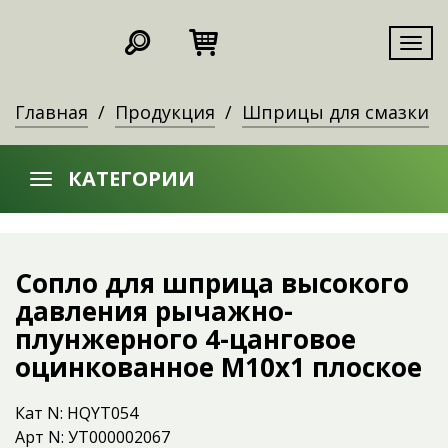
Мен
Главная
Продукция
Шприцы для смазки
КАТЕГОРИИ
Сопло для шприца высокого
давления рычажно-
плунжерного 4-цанговое
оцинкованное М10x1 плоское
Кат N: HQYT054
Арт N: УТ000002067