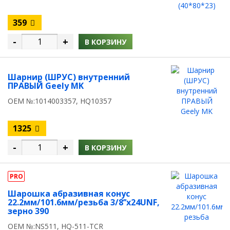
359
-
+
В КОРЗИНУ
Шарнир (ШРУС) внутренний
ПРАВЫЙ Geely MK
OEM №:1014003357, HQ10357
1325
-
+
В КОРЗИНУ
PRO
Шарошка абразивная конус
22.2мм/101.6мм/резьба 3/8’’х24UNF,
зерно 390
OEM №:NS511, HQ-511-TCR