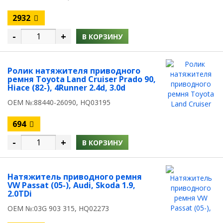
2932
-
+
В КОРЗИНУ
Ролик натяжителя приводного
ремня Toyota Land Cruiser Prado 90,
Hiace (82-), 4Runner 2.4d, 3.0d
OEM №:88440-26090, HQ03195
694
-
+
В КОРЗИНУ
Натяжитель приводного ремня
VW Passat (05-), Audi, Skoda 1.9,
2.0TDi
OEM №:03G 903 315, HQ02273