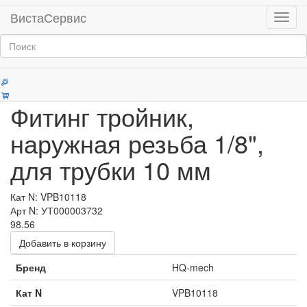
Главная
Продукция
ВистаСервис
Мен
Штуцеры и фитинги пневматические
Категории
Фитинг тройник,
наружная резьба 1/8",
для трубки 10 мм
Кат N: VPB10118
Арт N: УТ000003732
98.56
Добавить в корзину
Бренд
HQ-mech
Кат N
VPB10118