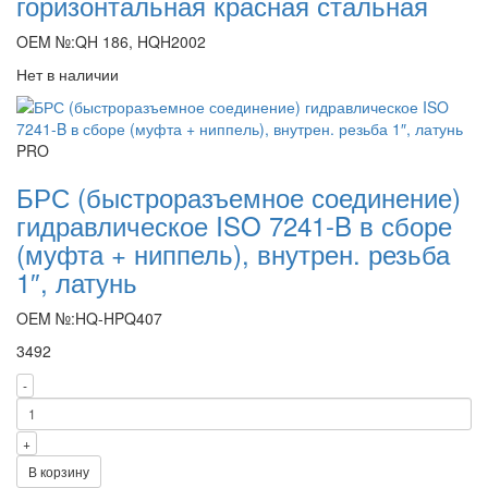
горизонтальная красная стальная
OEM №:QH 186, HQH2002
Нет в наличии
PRO
БРС (быстроразъемное соединение)
гидравлическое ISO 7241-B в сборе
(муфта + ниппель), внутрен. резьба
1″, латунь
OEM №:HQ-HPQ407
3492
-
+
В корзину