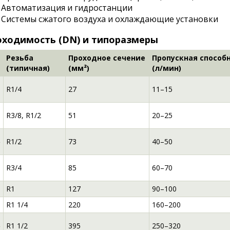
Автоматизация и гидростанции
Системы сжатого воздуха и охлаждающие установки
ходимость (DN) и типоразмеры
Резьба
Проходное сечение
Пропускная способ
(типичная)
(мм²)
(л/мин)
R1/4
27
11–15
R3/8, R1/2
51
20–25
5
R1/2
73
40–50
R3/4
85
60–70
R1
127
90–100
R1 1/4
220
160–200
5
R1 1/2
395
250–320