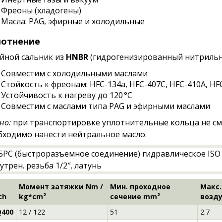
Фреоны (хладогены)
Масла: PAG, эфирные и холодильные
лотнение
йной сальник из
HNBR
(гидрогенизированный нитрильны
Совместим с холодильными маслами
Стойкость к фреонам: HFC-134a, HFC-407C, HFC-410A, HF
Устойчивость к нагреву до 120 °C
Совместим с маслами типа PAG и эфирными маслами
но:
при транспортировке уплотнительные кольца не см
бходимо нанести нейтральное масло.
Момент затяжки Nm /
Мин. проходное
Макс.
ch
kg*cm²
сечение mm²
возду
400
12 / 122
51
2.7