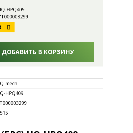
 HQ-HPQ409
 УТ000003299
3
ДОБАВИТЬ В КОРЗИНУ
Q-mech
Q-HPQ409
Т000003299
.515