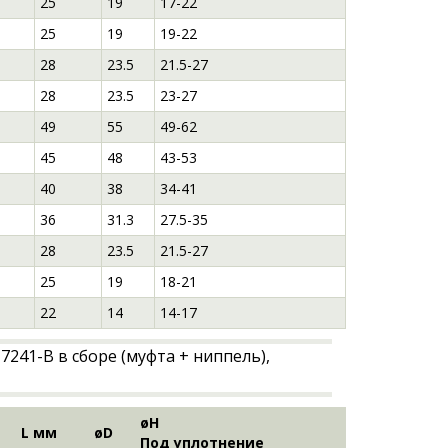
25
19
17-22
25
19
19-22
28
23.5
21.5-27
28
23.5
23-27
49
55
49-62
45
48
43-53
5
40
38
34-41
36
31.3
27.5-35
28
23.5
21.5-27
25
19
18-21
22
14
14-17
øH
L мм
øD
Под уплотнение