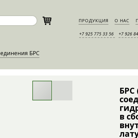
ПРОДУКЦИЯ
О НАС
+7 925 775 33 56
+7 926 8
единения БРС
БРС
сое
гидр
в сб
внут
лат