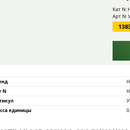
Кат N:
Арт N:
138
енд
H
т N
H
тикул
У
сса единицы
0