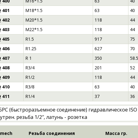
 400
M16*1.5
63
40
 401
M18*1.5
63
40
 402
M20*1.5
118
44
 403
M22*1.5
118
44
 405
R1.5
917
75
 406
R1.25
627
70
 407
R 1
350
58.
 408
R3/4
201
52
 409
R1/2
118
44
 410
R3/8
63
40
 411
R1/4
37
36
-mech
Резьба соединения
Масса гр.