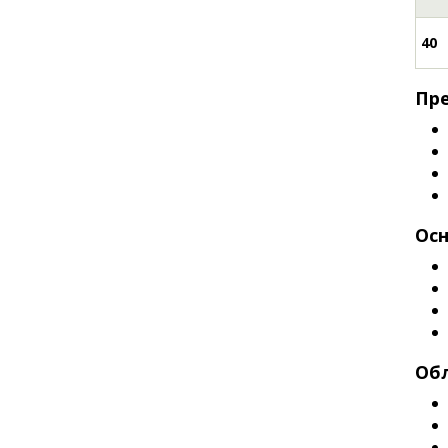
40
Пре
Осн
Обл