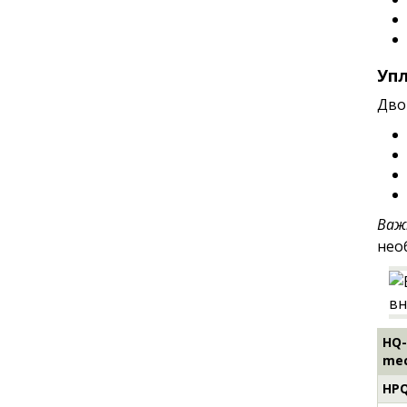
Уп
Дво
Важ
нео
HQ-
me
HPQ