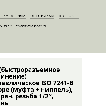
ПОКУПАТЕЛЯМ
ОПТОВИКАМ
КОНТАКТЫ
49 38 50
zakaz@vistaservis.ru
 (быстроразъемное
динение)
авлическое ISO 7241-B
оре (муфта + ниппель),
рен. резьба 1/2″,
унь