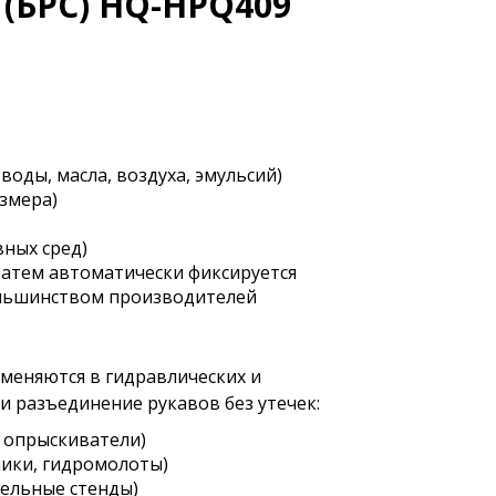
(БРС) HQ-HPQ409
воды, масла, воздуха, эмульсий)
азмера)
ных сред)
 затем автоматически фиксируется
ольшинством производителей
меняются в гидравлических и
 и разъединение рукавов без утечек:
, опрыскиватели)
ики, гидромолоты)
ельные стенды)