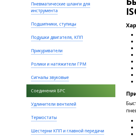
Б
Пневматические шланги для
IS
инструмента
Подшипники, ступицы
Хар
Подушки двигателя, КПП
Прикуриватели
Ролики и натяжители ГРМ
Сигналы звуковые
Соединения БРС
Пр
Быс
Удлинители вентилей
пне
Термостаты
Шестерни КПП и главной передачи