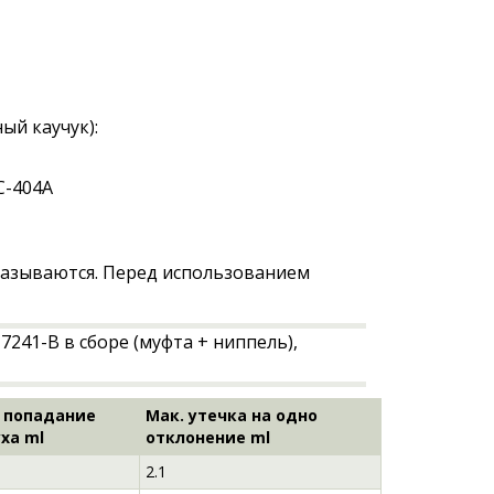
й каучук):
C-404A
азываются. Перед использованием
 попадание
Мак. утечка на одно
ха ml
отклонение ml
2.1