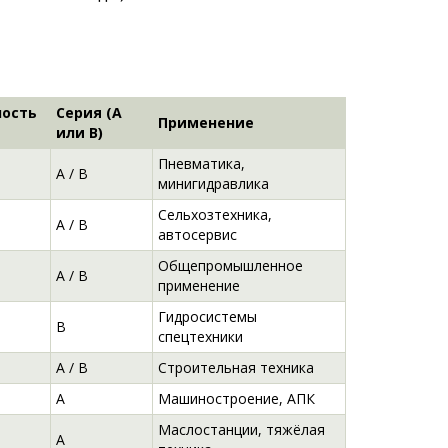
ность
Серия (A
Применение
или B)
Пневматика,
A / B
минигидравлика
Сельхозтехника,
A / B
автосервис
Общепромышленное
A / B
применение
Гидросистемы
B
спецтехники
A / B
Строительная техника
A
Машиностроение, АПК
Маслостанции, тяжёлая
A