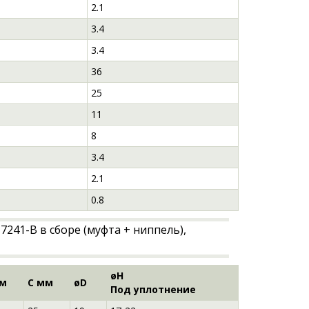
2.1
3.4
3.4
36
25
11
8
3.4
2.1
0.8
øH
мм
C мм
øD
Под уплотнение