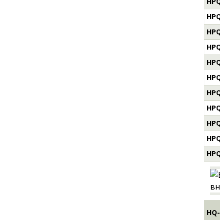
HPQ
HPQ
HPQ
HPQ
HPQ
HPQ
HPQ
HPQ
HPQ
HPQ
HPQ
HQ