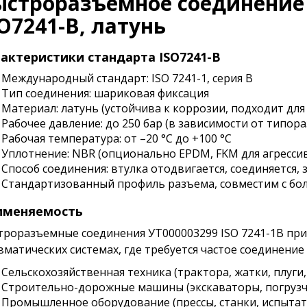
ыстроразъемное соединение 
O7241-B, латунь
актеристики стандарта ISO7241-B
Международный стандарт: ISO 7241-1, серия B
Тип соединения: шариковая фиксация
Материал: латунь (устойчива к коррозии, подходит для 
Рабочее давление: до 250 бар (в зависимости от типор
Рабочая температура: от –20 °C до +100 °C
Уплотнение: NBR (опционально EPDM, FKM для агрессив
Способ соединения: втулка отодвигается, соединяется,
Стандартизованный профиль разъема, совместим с б
именяемость
троразъемные соединения УТ000003299 ISO 7241-1B при
вматических системах, где требуется частое соединение
Сельскохозяйственная техника (трактора, жатки, плуги
Строительно-дорожные машины (экскаваторы, погрузч
Промышленное оборудование (прессы, станки, испытат