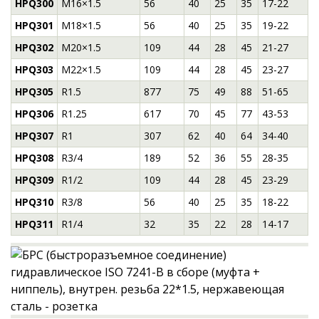
HPQ300
M16×1.5
56
40
25
35
17-22
HPQ301
M18×1.5
56
40
25
35
19-22
HPQ302
M20×1.5
109
44
28
45
21-27
HPQ303
M22×1.5
109
44
28
45
23-27
HPQ305
R1.5
877
75
49
88
51-65
HPQ306
R1.25
617
70
45
77
43-53
HPQ307
R1
307
62
40
64
34-40
HPQ308
R3/4
189
52
36
55
28-35
HPQ309
R1/2
109
44
28
45
23-29
HPQ310
R3/8
56
40
25
35
18-22
HPQ311
R1/4
32
35
22
28
14-17