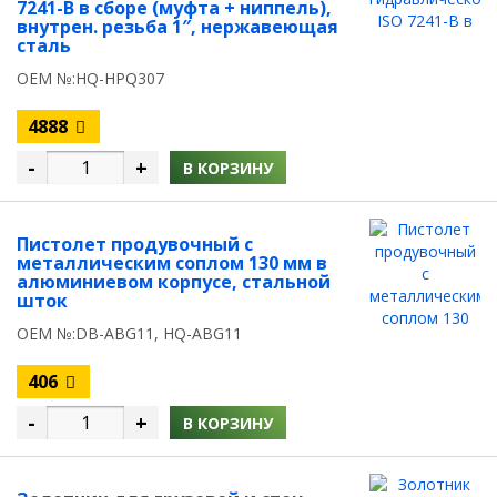
7241-B в сборе (муфта + ниппель),
внутрен. резьба 1″, нержавеющая
сталь
OEM №:HQ-HPQ307
4888
-
+
В КОРЗИНУ
Пистолет продувочный с
металлическим соплом 130 мм в
алюминиевом корпусе, стальной
шток
OEM №:DB-ABG11, HQ-ABG11
406
-
+
В КОРЗИНУ