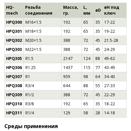
HQ-
Резьба
Масса,
L,
øH под
øD
mech
соединения
гр.
мм
ключ
HPQ300
M16×1.5
192
65
35
17-22
HPQ301
M18×1.5
192
65
35
19-22
HPQ302
M20×1.5
388
72
45
21.5-28
HPQ303
M22×1.5
388
72
45
24-29
HPQ305
R1.5
2147
124
88
49-62
HPQ306
R1.25
1437
115
77
43-49
HPQ307
R1
959
98
64
34-40
HPQ308
R3/4
644
88
55
27-33
HPQ309
R1/2
388
72
45
22-29
HPQ310
R3/8
192
65
35
18-22
HPQ311
R1/4
129
58
28
14-18
Среды применения