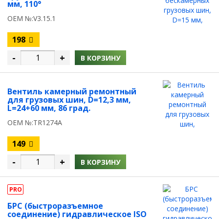
мм, 110°
OEM №:V3.15.1
198
-
+
В КОРЗИНУ
Вентиль камерный ремонтный
для грузовых шин, D=12,3 мм,
L=24+60 мм, 86 град.
OEM №:TR1274A
149
-
+
В КОРЗИНУ
PRO
БРС (быстроразъемное
соединение) гидравлическое ISO