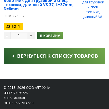
Золотник для грузовой и спец.
техники, длинный V8-37, L=37mm,
D=8mm
OEM №:6002
43.52
-
+
В КОРЗИНУ
ВЕРНУТЬСЯ К СПИСКУ ТОВАРОВ
© 2013–2026 ООО «ЛТ-ХХ1»
ИНН 7724198728
КПП 504001001
ОГРН 1027739147281