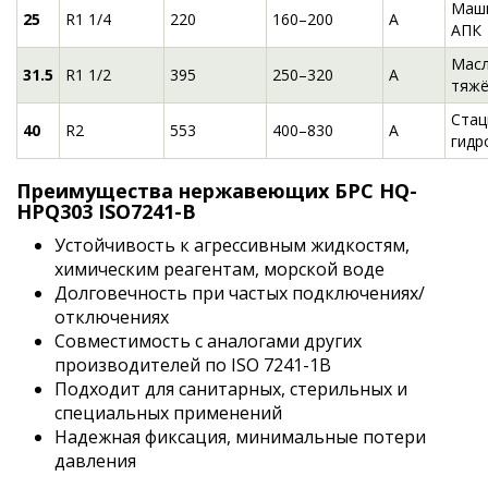
Маши
25
R1 1/4
220
160–200
A
АПК
Масл
31.5
R1 1/2
395
250–320
A
тяжё
Стац
40
R2
553
400–830
A
гидр
Преимущества нержавеющих БРС HQ-
HPQ303 ISO7241-B
Устойчивость к агрессивным жидкостям,
химическим реагентам, морской воде
Долговечность при частых подключениях/
отключениях
Совместимость с аналогами других
производителей по ISO 7241-1B
Подходит для санитарных, стерильных и
специальных применений
Надежная фиксация, минимальные потери
давления