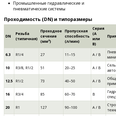
Промышленные гидравлические и
пневматические системы
Проходимость (DN) и типоразмеры
Серия
Проходное
Пропускная
Резьба
(A
DN
сечение
способность
При
(типичная)
или
(мм²)
(л/мин)
B)
Пнев
6.3
R1/4
27
11–15
A / B
мини
Сель
10
R3/8, R1/2
51
20–25
A / B
авто
Общ
12.5
R1/2
73
40–50
A / B
прим
Гидр
16
R3/4
85
60–70
B
спец
Стро
20
R1
127
90–100
A / B
техн