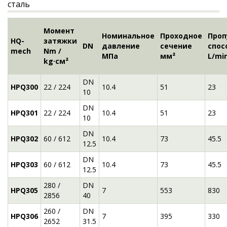
Момент
Номинальное
Проходное
Проп
HQ-
затяжки
DN
давление
сечение
спос
mech
Nm /
МПа
мм²
L/mi
kg·см²
DN
HPQ300
22 / 224
10.4
51
23
10
DN
HPQ301
22 / 224
10.4
51
23
10
DN
HPQ302
60 / 612
10.4
73
45.5
12.5
DN
HPQ303
60 / 612
10.4
73
45.5
12.5
280 /
DN
HPQ305
7
553
830
2856
40
260 /
DN
HPQ306
7
395
330
2652
31.5