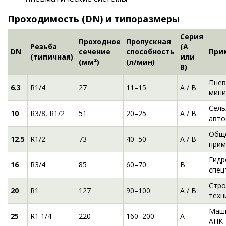
Проходимость (DN) и типоразмеры
Серия
Проходное
Пропускная
Резьба
(A
DN
сечение
способность
При
(типичная)
или
(мм²)
(л/мин)
B)
Пнев
6.3
R1/4
27
11–15
A / B
мини
Сель
10
R3/8, R1/2
51
20–25
A / B
авто
Общ
12.5
R1/2
73
40–50
A / B
прим
Гидр
16
R3/4
85
60–70
B
спец
Стро
20
R1
127
90–100
A / B
техн
Маши
25
R1 1/4
220
160–200
A
АПК