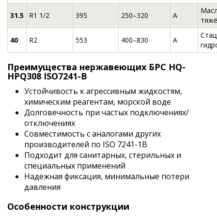
Масл
31.5
R1 1/2
395
250–320
A
тяжё
Стац
40
R2
553
400–830
A
гидр
Преимущества нержавеющих БРС HQ-
HPQ308 ISO7241-B
Устойчивость к агрессивным жидкостям,
химическим реагентам, морской воде
Долговечность при частых подключениях/
отключениях
Совместимость с аналогами других
производителей по ISO 7241-1B
Подходит для санитарных, стерильных и
специальных применений
Надежная фиксация, минимальные потери
давления
Особенности конструкции