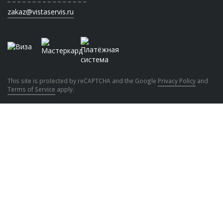
zakaz@vistaservis.ru
This site is protected by reCAPTCHA and the Google
Privacy Policy
and
Terms of Service
apply.