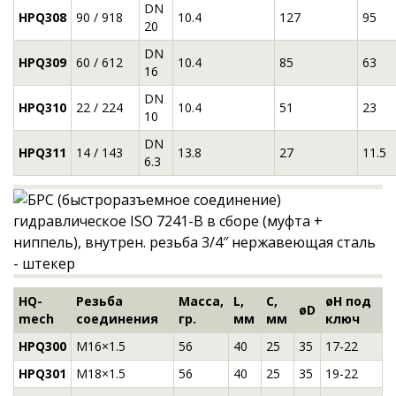
DN
HPQ308
90 / 918
10.4
127
95
20
DN
HPQ309
60 / 612
10.4
85
63
16
DN
HPQ310
22 / 224
10.4
51
23
10
DN
HPQ311
14 / 143
13.8
27
11.5
6.3
HQ-
Резьба
Масса,
L,
C,
øH под
øD
mech
соединения
гр.
мм
мм
ключ
HPQ300
M16×1.5
56
40
25
35
17-22
HPQ301
M18×1.5
56
40
25
35
19-22