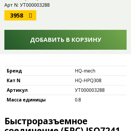
Арт N: УТ000003288
3958
ДОБАВИТЬ В КОРЗИНУ
Бренд
HQ-mech
Кат N
HQ-HPQ308
Артикул
УТ000003288
Масса единицы
0.8
Быстроразъемное
соединение (БРС) ISO7241-