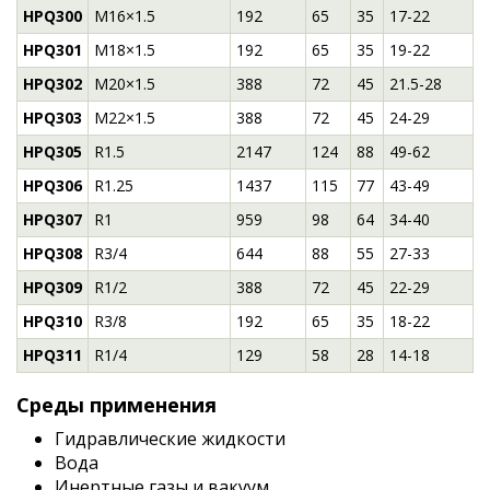
HPQ300
M16×1.5
192
65
35
17-22
HPQ301
M18×1.5
192
65
35
19-22
HPQ302
M20×1.5
388
72
45
21.5-28
HPQ303
M22×1.5
388
72
45
24-29
HPQ305
R1.5
2147
124
88
49-62
HPQ306
R1.25
1437
115
77
43-49
HPQ307
R1
959
98
64
34-40
HPQ308
R3/4
644
88
55
27-33
HPQ309
R1/2
388
72
45
22-29
HPQ310
R3/8
192
65
35
18-22
HPQ311
R1/4
129
58
28
14-18
Среды применения
Гидравлические жидкости
Вода
Инертные газы и вакуум