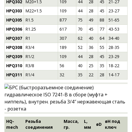
HPQ302
M20×1.5
109
44
28
45
21-27
HPQ303
M22×1.5
109
44
28
45
23-27
HPQ305
R1.5
877
75
49
88
51-65
HPQ306
R1.25
617
70
45
77
43-53
HPQ307
R1
307
62
40
64
34-40
HPQ308
R3/4
189
52
36
55
28-35
HPQ309
R1/2
109
44
28
45
23-29
HPQ310
R3/8
56
40
25
35
18-22
HPQ311
R1/4
32
35
22
28
14-17
HQ-
Резьба
Масса,
L,
øH под
øD
mech
соединения
гр.
мм
ключ