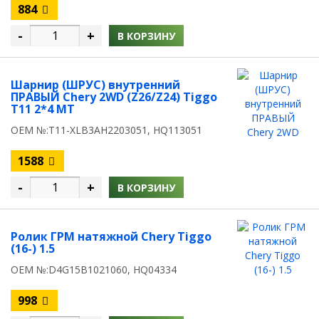
884
-
+
В КОРЗИНУ
Шарнир (ШРУС) внутренний
ПРАВЫЙ Chery 2WD (Z26/Z24) Tiggo
T11 2*4 MT
OEM №:T11-XLB3AH2203051, HQ113051
1588
-
+
В КОРЗИНУ
Ролик ГРМ натяжной Chery Tiggo
(16-) 1.5
OEM №:D4G15B1021060, HQ04334
998