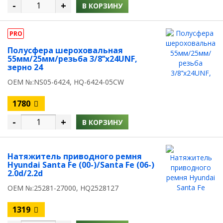
-
+
В КОРЗИНУ
PRO
Полусфера шероховальная
55мм/25мм/резьба 3/8’’х24UNF,
зерно 24
OEM №:NS05-6424, HQ-6424-05CW
1780
-
+
В КОРЗИНУ
Натяжитель приводного ремня
Hyundai Santa Fe (00-)/Santa Fe (06-)
2.0d/2.2d
OEM №:25281-27000, HQ2528127
1319