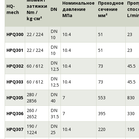
Номинальное
Проходное
Проп
HQ-
затяжки
DN
давление
сечение
спос
mech
Nm /
МПа
мм²
L/mi
kg·см²
DN
HPQ300
22 / 224
10.4
51
23
10
DN
HPQ301
22 / 224
10.4
51
23
10
DN
HPQ302
60 / 612
10.4
73
45.5
12.5
DN
HPQ303
60 / 612
10.4
73
45.5
12.5
280 /
DN
HPQ305
7
553
830
2856
40
260 /
DN
HPQ306
7
395
330
2652
31.5
190 /
DN
HPQ307
10.4
220
195
1224
25