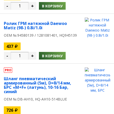
-
+
В КОРЗИНУ
Ролик ГРМ натяжной Daewoo
Matiz (98-) 0.8i/1.0i
OEM №:94580139 / 1281081401, HQ945139
437
-
+
В КОРЗИНУ
PRO
Шланг пневматический
армированный (5м), D=8/14 мм,
БРС «M+F» (латунь), 10-16 Бар,
синий
OEM №:DB-AH10, HQ-AH10-514BLUE
726