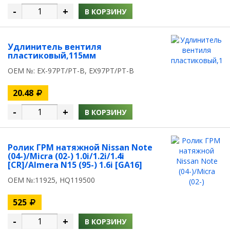
-
+
В КОРЗИНУ
Удлинитель вентиля
пластиковый,115мм
OEM №: EX-97PT/PT-B, EX97PT/PT-B
20.48
-
+
В КОРЗИНУ
Ролик ГРМ натяжной Nissan Note
(04-)/Micra (02-) 1.0i/1.2i/1.4i
[CR]/Almera N15 (95-) 1.6i [GA16]
OEM №:11925, HQ119500
525
-
+
В КОРЗИНУ