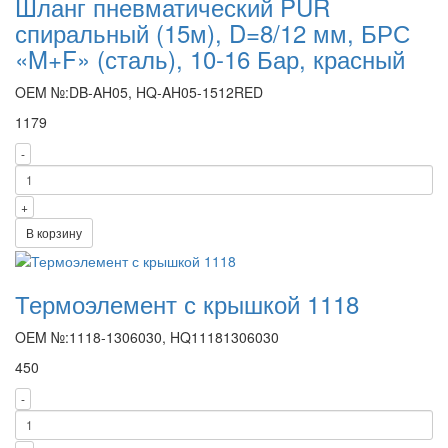
Шланг пневматический PUR
спиральный (15м), D=8/12 мм, БРС
«M+F» (сталь), 10-16 Бар, красный
OEM №:DB-AH05, HQ-AH05-1512RED
1179
-
+
В корзину
Термоэлемент с крышкой 1118
OEM №:1118-1306030, HQ11181306030
450
-