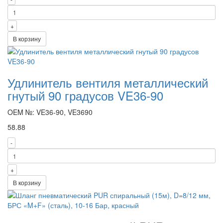
+
В корзину
Удлинитель вентиля металлический
гнутый 90 градусов VE36-90
OEM №: VE36-90, VE3690
58.88
-
+
В корзину