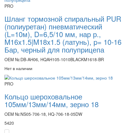
PRO
Шланг тормозной спиральный PUR
(полиуретан) пневматический
(L=10м), D=6,5/10 мм, нар р.,
M16x1.5|M18x1.5 (латунь), p= 10-16
Бар, черный для полуприцепа
OEM №:DB-AH06, HQAH105-1010BLACKM1618-BR
Нет в наличии
PRO
Кольцо шероховальное
105мм/13мм/14мм, зерно 18
OEM №:NS05-706-18, HQ-706-18-05DW
5420
-