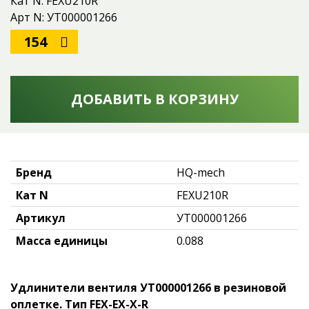
Кат N: FЕХU210R
Арт N: УТ000001266
154
ДОБАВИТЬ В КОРЗИНУ
Бренд
HQ-mech
Кат N
FЕХU210R
Артикул
УТ000001266
Масса единицы
0.088
Удлинители вентиля
УТ000001266
в резиновой
оплетке. Тип FEX-EX-X-R