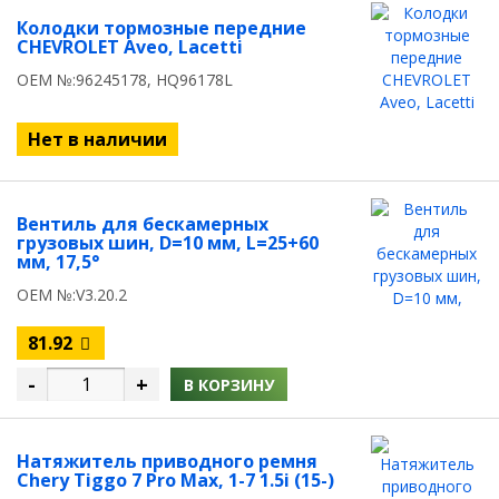
Колодки тормозные передние
CHEVROLET Aveo, Lacetti
OEM №:96245178, HQ96178L
Нет в наличии
Вентиль для бескамерных
грузовых шин, D=10 мм, L=25+60
мм, 17,5°
OEM №:V3.20.2
81.92
-
+
В КОРЗИНУ
Натяжитель приводного ремня
Chery Tiggo 7 Pro Max, 1-7 1.5i (15-)