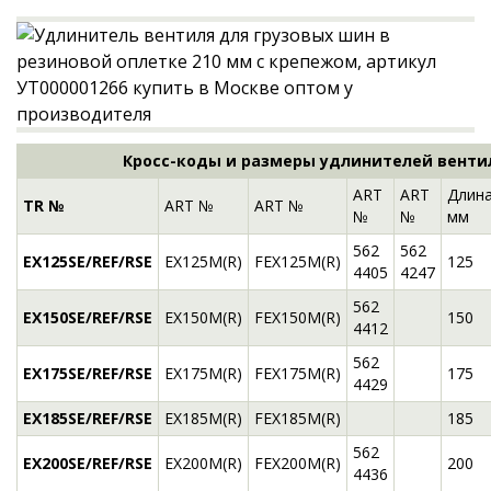
Кросс-коды и размеры удлинителей венти
ART
ART
Длина
TR №
ART №
ART №
№
№
мм
562
562
EX125SE/REF/RSE
EX125M(R)
FEX125M(R)
125
4405
4247
562
EX150SE/REF/RSE
EX150M(R)
FEX150M(R)
150
4412
562
EX175SE/REF/RSE
EX175M(R)
FEX175M(R)
175
4429
EX185SE/REF/RSE
EX185M(R)
FEX185M(R)
185
562
EX200SE/REF/RSE
EX200M(R)
FEX200M(R)
200
4436