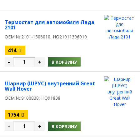
Термостат для автомобиля Лада
2101
OEM №:2101-1306010, HQ21011306010
414
-
+
В КОРЗИНУ
Шарнир (ШРУС) внутренний Great
Wall Hover
OEM №:9100838, HQ91838
1754
-
+
В КОРЗИНУ