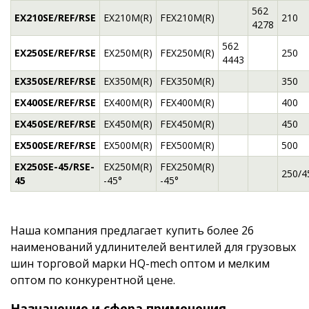
562
EX210SE/REF/RSE
EX210M(R)
FEX210M(R)
210
4278
562
EX250SE/REF/RSE
EX250M(R)
FEX250M(R)
250
4443
EX350SE/REF/RSE
EX350M(R)
FEX350M(R)
350
EX400SE/REF/RSE
EX400M(R)
FEX400M(R)
400
EX450SE/REF/RSE
EX450M(R)
FEX450M(R)
450
EX500SE/REF/RSE
EX500M(R)
FEX500M(R)
500
EX250SE-45/RSE-
EX250M(R)
FEX250M(R)
250/4
45
-45°
-45°
Наша компания предлагает купить более 26
наименований удлинителей вентилей для грузовых
шин торговой марки HQ-mech оптом и мелким
оптом по конкурентной цене.
Назначение и сфера применения