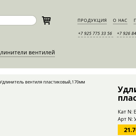
ПРОДУКЦИЯ
О НАС
+7 925 775 33 56
+7 926 8
линители вентилей
Удл
пла
Кат N: 
Арт N:
21.7