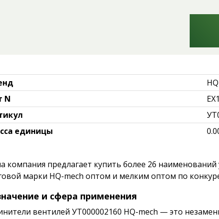
енд
HQ
т N
EX
тикул
УТ
сса единицы
0.0
а компания предлагает купить более 26 наименований 
говой марки HQ-mech оптом и мелким оптом по конкур
начение и сфера применения
инители вентилей УТ000002160 HQ-mech — это незамен