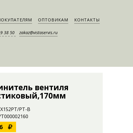
ПОКУПАТЕЛЯМ
ОПТОВИКАМ
КОНТАКТЫ
49 38 50
zakaz@vistaservis.ru
инитель вентиля
стиковый,170мм
EX152PT/PT-B
 УТ000002160
6