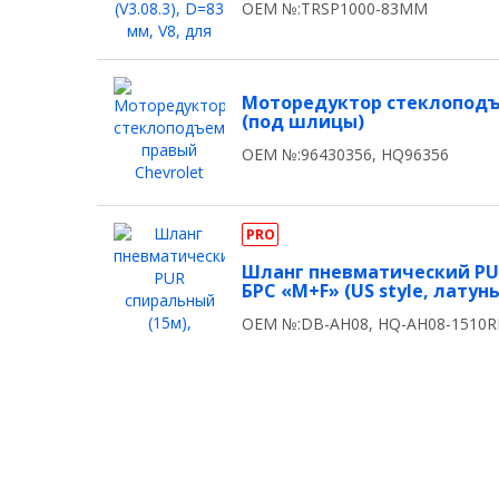
OEM №:TRSP1000-83MM
Моторедуктор стеклоподъе
(под шлицы)
OEM №:96430356, HQ96356
PRO
Шланг пневматический PUR
БРС «M+F» (US style, латунь
OEM №:DB-AH08, HQ-AH08-1510