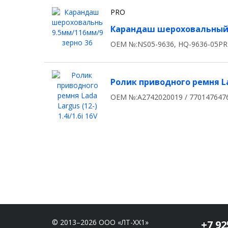
PRO
Карандаш шероховальный 9
OEM №:NS05-9636, HQ-9636-05P
Ролик приводного ремня Ladа
OEM №:A2742020019 / 770147647
© 2013–2026 ООО «ЛТ-ХХ1»
+7 92