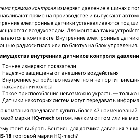
тема прямого контроля
измеряет давление в шинах с по
анавливают прямо на производстве и выпускают автомо
тренние электронные датчики устанавливаются под шин
мещаются с воздуховодом. Для монтажа таких устройст
лагаются в комплекте. Внутренние электронные датчи
ощью радиосигнала или по блютуз на блок управления.
имущества внутренних датчиков контроля давлени
Точнее измеряют показатели
Надежно защищены от внешнего воздействия
Внутреннее устройство незаметно и не портит внешни
накачивании колеса
Такое приспособление невозможно украсть 一 только 
Датчики некоторых систем могут передавать информ
а компания предлагает купить более 47 наименований
говой марки
HQ-mech
оптом, мелким оптом или на мар
ему стоит выбрать Вентиль для датчика давления в шин
S-18
торговой марки HQ-mech?