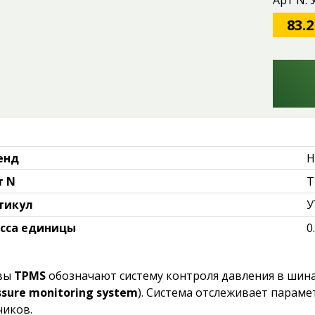
Арт N:
83.2
енд
H
т N
T
тикул
У
сса единицы
0
вы
TPMS
обозначают систему контроля давления в шина
ssure monitoring system
). Система отслеживает парам
чиков.