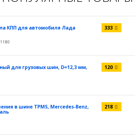
ла КПП для автомобиля Лада
333
01180
ый для грузовых шин, D=12,3 мм,
120
ения в шине TPMS, Mercedes-Benz,
218
таль