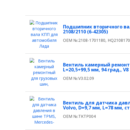
Подшипник вторичного ва
2108/2110 (6-42305)
OEM №:2108-1701180, HQ210817
Вентиль камерный ремонтн
L=20,5+99,5 мм, 94 град., V8
OEM №:V3.02.09
Вентиль для датчика давл
Volvo, D=9,7 мм, L=78 мм, с
OEM №:TKTP004