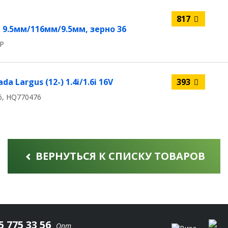
817
.5мм/116мм/9.5мм, зерно 36
RP
 Largus (12-) 1.4i/1.6i 16V
393
6, HQ770476
ВЕРНУТЬСЯ К СПИСКУ ТОВАРОВ
5 775 33 56
Опт