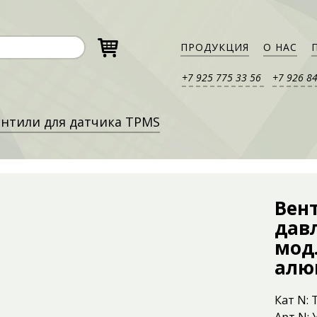
ПРОДУКЦИЯ
О НАС
+7 925 775 33 56
+7 926 8
нтили для датчика TPMS
Вен
дав
мод.
алю
Кат N: