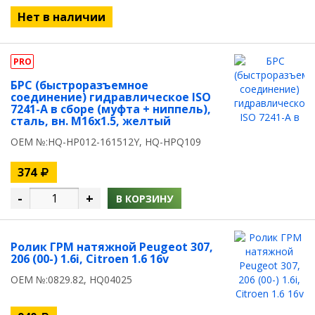
Нет в наличии
PRO
БРС (быстроразъемное
соединение) гидравлическое ISO
7241-A в сборе (муфта + ниппель),
сталь, вн. M16х1.5, желтый
OEM №:HQ-HP012-161512Y, HQ-HPQ109
374
-
+
В КОРЗИНУ
Ролик ГРМ натяжной Peugeot 307,
206 (00-) 1.6i, Citroen 1.6 16v
OEM №:0829.82, HQ04025