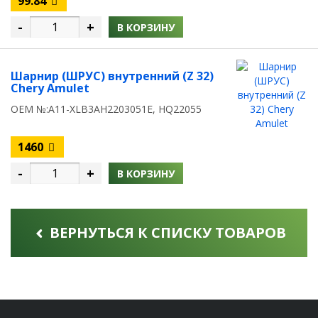
99.84
-
+
В КОРЗИНУ
Шарнир (ШРУС) внутренний (Z 32)
Chery Amulet
OEM №:A11-XLB3AH2203051E, HQ22055
1460
-
+
В КОРЗИНУ
ВЕРНУТЬСЯ К СПИСКУ ТОВАРОВ