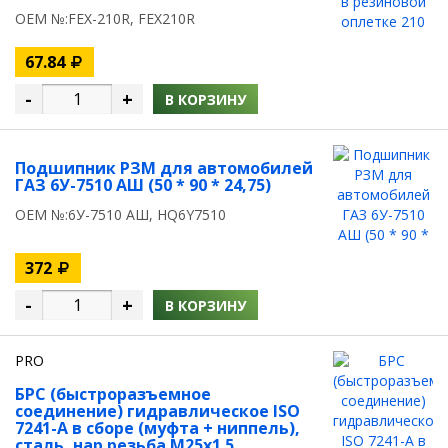
OEM №:FЕХ-210R, FЕХ210R
67.84
-
+
В КОРЗИНУ
Подшипник РЗМ для автомобилей
ГАЗ 6У-7510 АШ (50 * 90 * 24,75)
OEM №:6У-7510 АШ, HQ6Y7510
372
-
+
В КОРЗИНУ
PRO
БРС (быстроразъемное
соединение) гидравлическое ISO
7241-A в сборе (муфта + ниппель),
сталь, нар.резьба M25х1.5,