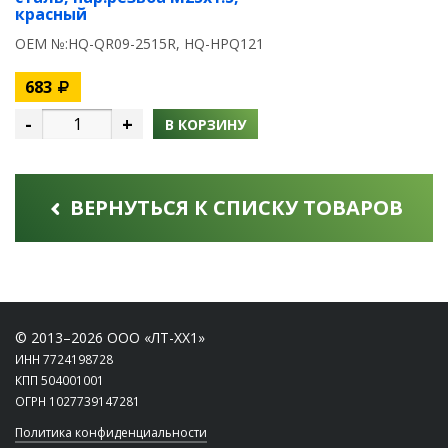
красный
OEM №:HQ-QR09-2515R, HQ-HPQ121
683
-
+
В КОРЗИНУ
ВЕРНУТЬСЯ К СПИСКУ ТОВАРОВ
© 2013–2026 ООО «ЛТ-ХХ1»
ИНН 7724198728
КПП 504001001
ОГРН 1027739147281
Политика конфиденциальности