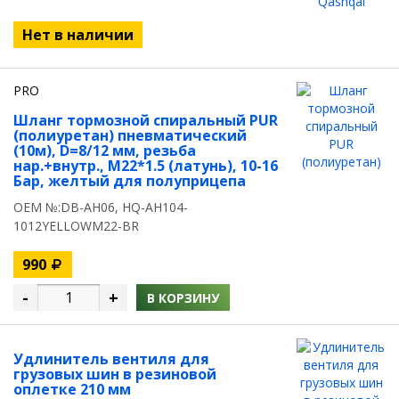
Нет в наличии
PRO
Шланг тормозной спиральный PUR
(полиуретан) пневматический
(10м), D=8/12 мм, резьба
нар.+внутр., M22*1.5 (латунь), 10-16
Бар, желтый для полуприцепа
OEM №:DB-AH06, HQ-AH104-
1012YELLOWM22-BR
990
-
+
В КОРЗИНУ
Удлинитель вентиля для
грузовых шин в резиновой
оплетке 210 мм