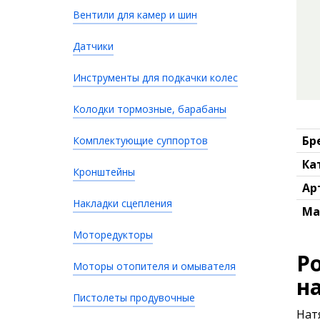
Вентили для камер и шин
Датчики
Инструменты для подкачки колес
Колодки тормозные, барабаны
Бр
Комплектующие суппортов
Ка
Кронштейны
Ар
Накладки сцепления
Ма
Моторедукторы
Р
Моторы отопителя и омывателя
н
Пистолеты продувочные
Нат