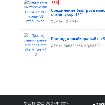
PRO
Соединение быстросъемно
сталь, укор. 1/4''
OEM №:HQ-PM17
Привод левый/правый в сбо
OEM №:2303300K85, HQ233300
© 2013–2026 ООО «ЛТ-ХХ1»
+7 92