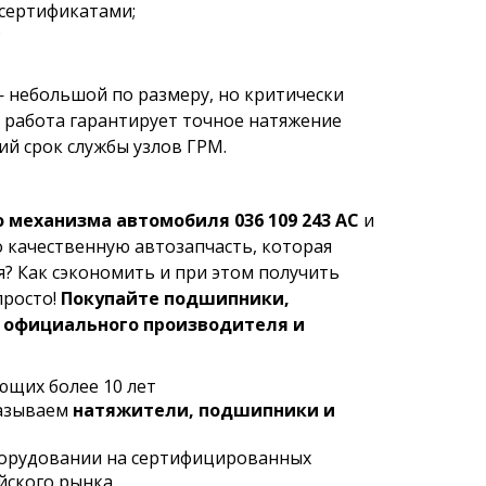
сертификатами;
;
G — небольшой по размеру, но критически
 работа гарантирует точное натяжение
ий срок службы узлов ГРМ.
 механизма автомобиля 036 109 243 AC
и
о качественную автозапчасть, которая
я? Как сэкономить и при этом получить
просто!
Покупайте подшипники,
у официального производителя и
ющих более 10 лет
казываем
натяжители, подшипники и
в
борудовании на сертифицированных
йского рынка