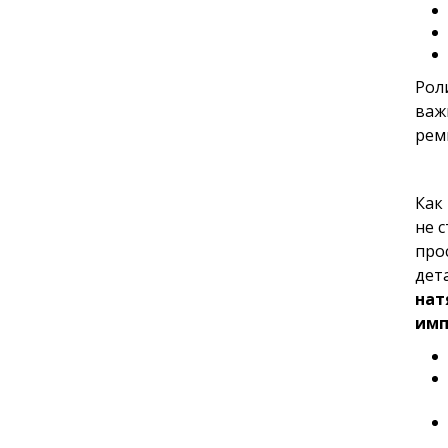
Роли
важ
рем
Как
не 
про
дет
нат
имп