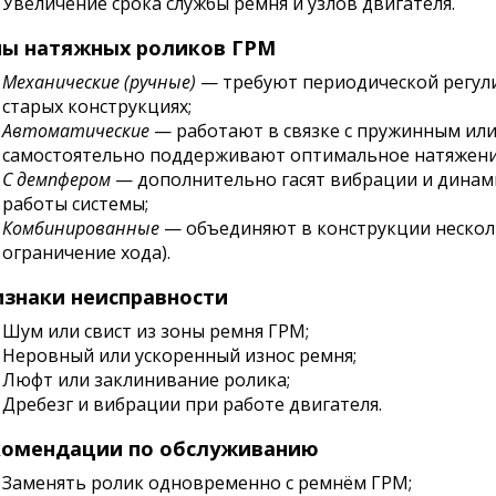
Увеличение срока службы ремня и узлов двигателя.
пы натяжных роликов ГРМ
Механические (ручные)
— требуют периодической регули
старых конструкциях;
Автоматические
— работают в связке с пружинным или
самостоятельно поддерживают оптимальное натяжени
С демпфером
— дополнительно гасят вибрации и динами
работы системы;
Комбинированные
— объединяют в конструкции нескол
ограничение хода).
знаки неисправности
Шум или свист из зоны ремня ГРМ;
Неровный или ускоренный износ ремня;
Люфт или заклинивание ролика;
Дребезг и вибрации при работе двигателя.
комендации по обслуживанию
Заменять ролик одновременно с ремнём ГРМ;