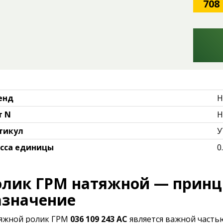
708
енд
H
т N
H
тикул
У
сса единицы
0
олик ГРМ натяжной — принц
азначение
яжной ролик ГРМ
036 109 243 AC
является важной часть