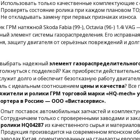
Использовать только качественные комплектующие с 
Проверять состояние ролика при каждом плановом ТО
Не откладывать замену при первых признаках износа.
к ГРМ натяжной Skoda Fabia (99-), Octavia (96-) 1.4i VA
ный элемент системы газораспределения. Его исправная
ня, защиту двигателя от серьёзных повреждений и долг
 выбрать надежный
элемент газораспределительного
столкнуться с подделкой? Как приобрести действительн
служит долго и обеспечит безотказную работу двигател
аль с идеальным соотношением
цены и качества
? Все 
яжители и ролики ГРМ торговой марки «HQ-mech» 
ортера в Россию — ООО «Вистасервис».
Опыт поставок автомобильных запчастей и комплекту
Сотрудничаем только с проверенными заводами и за
ролики HQ04287
из качественного сырья и материало
Продукция производится на современном японском о
заводах Китая, ориентированных на стандарты европе