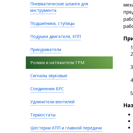
Пневматические шланги для
мех
инструмента
пре
раб
Подшипники, ступицы
раб
Подушки двигателя, КПП
Пр
Прикуриватели
Ролики и натяжители ГРМ
Сигналы звуковые
Соединения БРС
Удлинители вентилей
Наз
Термостаты
Шестерни КПП и главной передачи