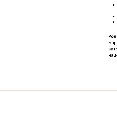
Роли
мар
авт
нац