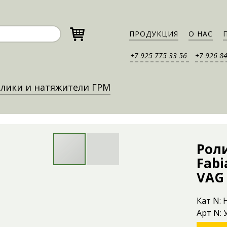
ПРОДУКЦИЯ
О НАС
+7 925 775 33 56
+7 926 8
лики и натяжители ГРМ
Рол
Fabia
VAG
Кат N:
Арт N: