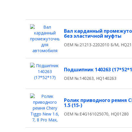
Вал карданный промежуто
без эластичной муфты
OEM №:21213-2202010 Б/М, HQ21
Подшипник 140263 (17*52*1
OEM №:140263, HQ140263
Ролик приводного ремня Che
1.5 (15-)
OEM №:E4G161025070, HQ01280