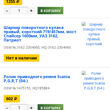
1255
-
+
В КОРЗИНУ
Шарнир поворотного кулака
правый, короткий 719/457мм, мост
Спайсер 1600мм, УАЗ 3162,
Патриот
OEM №:3162-2304060, HQ-3162-2304060
Нет в наличии
Ролик приводного ремня Scania
P,G,R,T (04-)
OEM №:1475155, HQ185884
602
-
+
В КОРЗИНУ