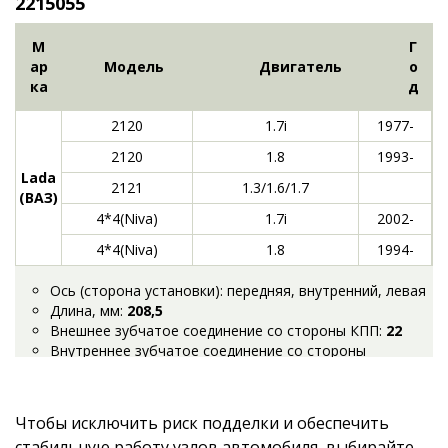
2215055
М
Г
ар
Модель
Двигатель
о
ка
д
2120
1.7i
1977-
2120
1.8
1993-
Lada
2121
1.3/1.6/1.7
(ВАЗ)
4*4(Niva)
1.7i
2002-
4*4(Niva)
1.8
1994-
Ось (сторона установки): передняя, внутренний, левая
Длина, мм:
208,5
Внешнее зубчатое соединение со стороны КПП:
22
Внутреннее зубчатое соединение со стороны
привода:
22
Наличие ABS: Нет
Внешний диаметр, мм:
89
Чтобы исключить риск подделки и обеспечить
стабильную работу узлов автомобиля, выбирайте