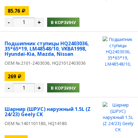
85.76
-
+
В КОРЗИНУ
Подшипник ступицы HQ2403036,
35*65*19, LM48548/10, VKBA1998,
Hyundai-Kia, Mazda, Nissan
OEM №:2101-2403036, HQ21012403036
269
-
+
В КОРЗИНУ
Шарнир (ШРУС) наружный 1.5L (Z
24/23) Geely CK
OEM №:1401101180, HQ14180