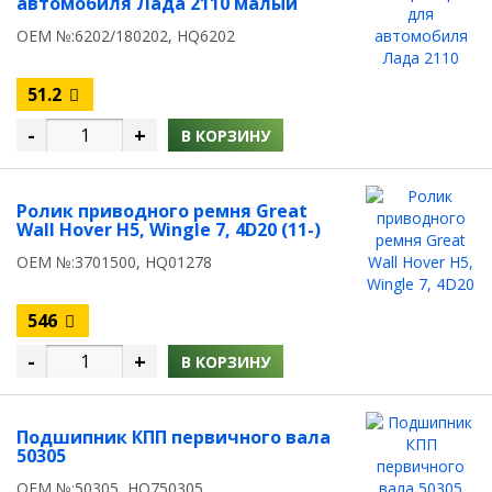
автомобиля Лада 2110 малый
OEM №:6202/180202, HQ6202
51.2
-
+
В КОРЗИНУ
Ролик приводного ремня Great
Wall Hover H5, Wingle 7, 4D20 (11-)
OEM №:3701500, HQ01278
546
-
+
В КОРЗИНУ
Подшипник КПП первичного вала
50305
OEM №:50305, HQ750305