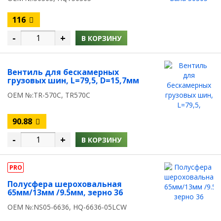
116
-
+
В КОРЗИНУ
Вентиль для бескамерных
грузовых шин, L=79,5, D=15,7мм
OEM №:TR-570С, TR570С
90.88
-
+
В КОРЗИНУ
PRO
Полусфера шероховальная
65мм/13мм /9.5мм, зерно 36
OEM №:NS05-6636, HQ-6636-05LCW