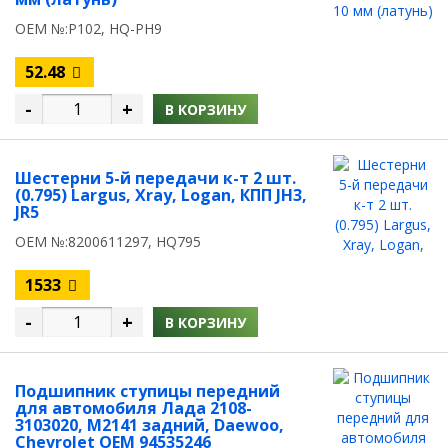
OEM №:P102, HQ-PH9
52.48
-
+
В КОРЗИНУ
Шестерни 5-й передачи к-т 2 шт.
(0.795) Largus, Xray, Logan, КПП JH3,
JR5
OEM №:8200611297, HQ795
1533
-
+
В КОРЗИНУ
Подшипник ступицы передний
для автомобиля Лада 2108-
3103020, M2141 задний, Daewoo,
Chevrolet OEM 94535246