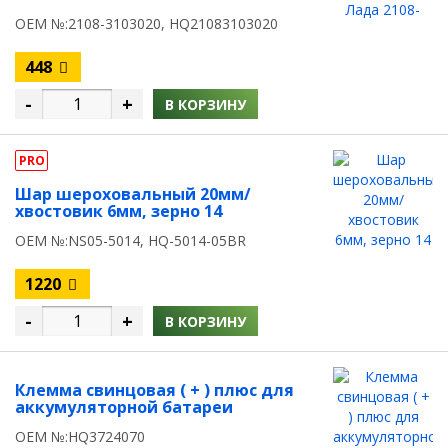
OEM №:2108-3103020, HQ21083103020
448
-
+
В КОРЗИНУ
PRO
Шар шероховальный 20мм/
хвостовик 6мм, зерно 14
OEM №:NS05-5014, HQ-5014-05BR
1220
-
+
В КОРЗИНУ
Клемма свинцовая ( + ) плюс для
аккумуляторной батареи
OEM №:HQ3724070