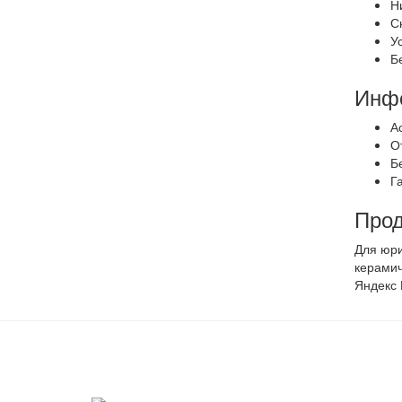
Н
С
У
Б
Инфо
А
О
Б
Г
Про
Для юри
керамич
Яндекс 