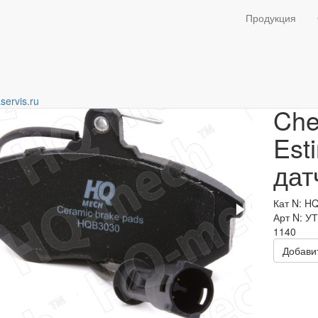
тормозные, барабаны
Продукция
Кол
servis.ru
Che
Est
дат
Кат N: H
Арт N: У
1140
Добавит