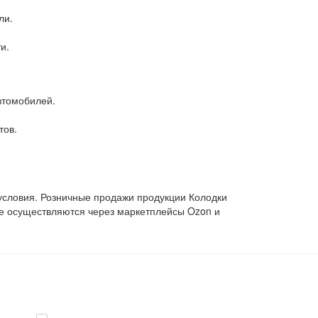
ли.
и.
втомобилей.
тов.
условия. Розничные продажи продукции Колодки
ние осуществляются через маркетплейсы Ozon и