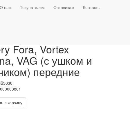
О нас
Покупателям
Оптовикам
Контакты
одки керамические
ry Fora, Vortex
ina, VAG (с ушком и
чиком) передние
QB3030
Т000003861
ь в корзину