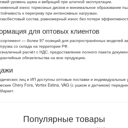
изкий уровень шума и вибраций при штатной эксплуатации.
ниженный износ тормозных дисков и минимальное образование пы
стойчивость к перегреву при интенсивных нагрузках.
езасбестовый состав, равномерный износ без потери эффективност
рмация для оптовых клиентов
ссортимент — более 97 позиций для распространённых моделей а
тгрузка со склада на территории РФ.
езналичный расчёт с НДС, предоставление полного пакета докумен
арантийные обязательства на всю продукцию.
дажи
дических лиц и ИП доступны оптовые поставки и индивидуальные 
еские Chery Fora, Vortex Estina, VAG (с ушком и датчиком) перед
Маркет.
Популярные товары