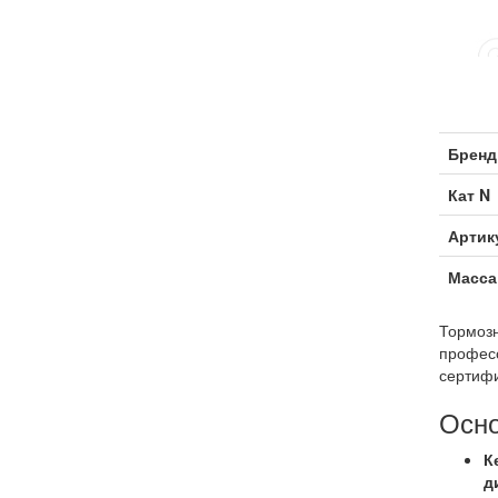
Бренд
Кат N
Артик
Масса
Тормозн
професс
сертифи
Осно
К
д