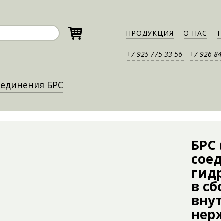
ПРОДУКЦИЯ
О НАС
+7 925 775 33 56
+7 926 8
единения БРС
БРС
сое
гидр
в сб
внут
нер