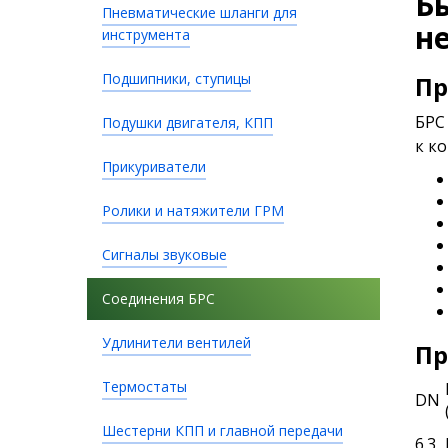
Б
Пневматические шланги для
н
инструмента
Подшипники, ступицы
Пр
БРС
Подушки двигателя, КПП
к к
Прикуриватели
Ролики и натяжители ГРМ
Сигналы звуковые
Соединения БРС
Удлинители вентилей
Пр
Термостаты
DN
Шестерни КПП и главной передачи
6.3