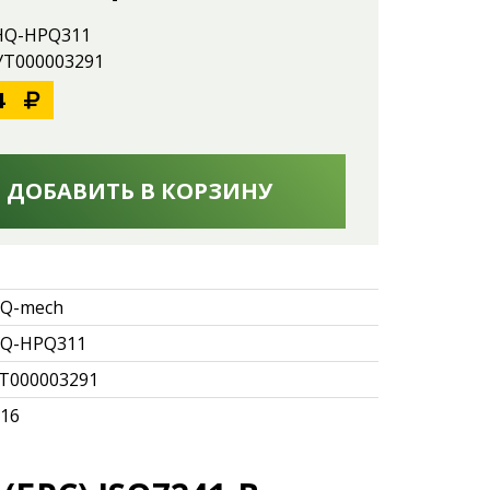
 HQ-HPQ311
 УТ000003291
4
ДОБАВИТЬ В КОРЗИНУ
Q-mech
Q-HPQ311
Т000003291
.16