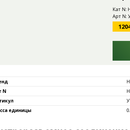
Кат N:
Арт N:
120
енд
H
т N
H
тикул
У
сса единицы
0