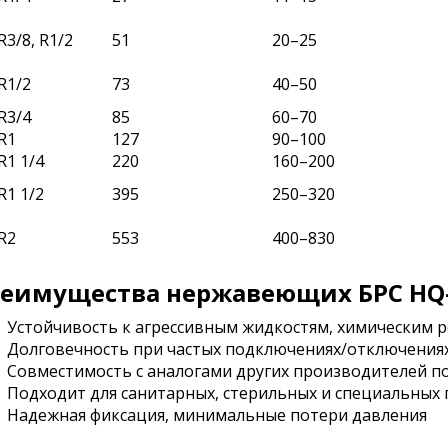
R3/8, R1/2
51
20–25
R1/2
73
40–50
R3/4
85
60–70
R1
127
90–100
R1 1/4
220
160–200
R1 1/2
395
250–320
R2
553
400–830
еимущества нержавеющих БРС HQ-
Устойчивость к агрессивным жидкостям, химическим р
Долговечность при частых подключениях/отключения
Совместимость с аналогами других производителей по
Подходит для санитарных, стерильных и специальных
Надежная фиксация, минимальные потери давления