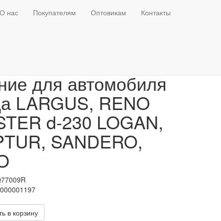
О нас
Покупателям
Оптовикам
Контакты
одки тормозные
ние для автомобиля
да LARGUS, RENO
TER d-230 LOGAN,
PTUR, SANDERO,
O
Q77009R
Т000001197
ь в корзину