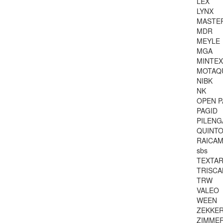
LEX
LYNX
MASTE
MDR
MEYLE
MGA
MINTEX
MOTAQ
NIBK
NK
OPEN P
PAGID
PILENG
QUINTO
RAICA
sbs
TEXTA
TRISCA
TRW
VALEO
WEEN
ZEKKE
ZIMME