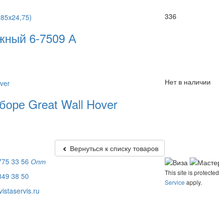
336
жный 6-7509 А
Нет в наличии
боре Great Wall Hover
Вернуться к списку товаров
775 33 56
Опт
This site is protec
849 38 50
Service
apply.
istaservis.ru