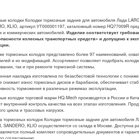
ные колодки Колодки тормозные задние для автомобиля Лада LA
, KLIO, артикул УТ000001197, каталожный номер HQ77009R пред
х и коммерческих автомобилей.
Изделие соответствует требован
опасности колесных транспортных средств» и допущено к экс
ции.
ке тормозных колодок представлено более 97 наименований, охв
илей и их модификаций. Ассортимент позволяет подобрать колодк
вании, так и при ремонте тормозной системы.
нная накладка изготовлена по безасбестовой технологии с пониж
 снижает износ тормозных дисков и барабанов, обеспечивает ст
вность торможения в различных режимах эксплуатации.
ые колодки торговой марки HQ-Mech производятся в России и Ки
т внутренний контроль качества на всех этапах изготовления. Про
ого цикла и трассовых нагрузок.
а тормозных колодок Колодки тормозные задние для автомобиля
 SANDERO, KLIO осуществляется со склада в Москве. Доступна ра
авляется полный комплект сопроводительных документов и гаранти
о согласованию.