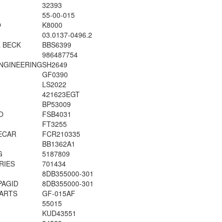
32393
55-00-015
O
K8000
03.0137-0496.2
 BECK
BBS6399
986487754
ENGINEERING
SH2649
GF0390
LS2022
421623EGT
BP53009
O
FSB4031
FT3255
ECAR
FCR210335
BB1362A1
G
5187809
RIES
701434
8DB355000-301
PAGID
8DB355000-301
ARTS
GF-015AF
55015
KUD43551