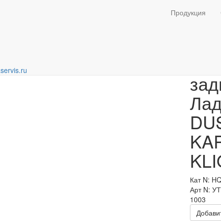
тормозные, барабаны
Продукция
Кол
servis.ru
зад
Ла
DUS
KA
KLI
Кат N: H
Арт N: У
1003
Добавит