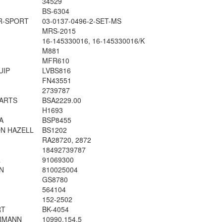
34529
BS-6304
R-SPORT
03-0137-0496-2-SET-MS
MRS-2015
16-145330016, 16-145330016/K
M881
MFR610
UIP
LVBS816
FN43551
2739787
ARTS
BSA2229.00
H1693
A
BSP8455
N HAZELL
BS1202
M
RA28720, 2872
18492739787
R
91069300
N
810025004
GS8780
564104
152-2502
RT
BK-4054
RMANN
10990.154.5