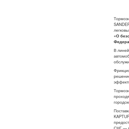
Тормоз
SANDERO
легковы
«О без
Федера
В линей
автомоб
обслужи
Фрикцио
решение
эффекти
Тормозн
проходя
городск
Поставк
KAPTUR,
предост
СНГ — п