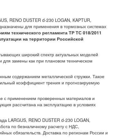
RGUS, RENO DUSTER d-230 LOGAN, KAPTUR,
назначены для применения в тормозных системах
иям технического регламента ТР ТС 018/2011
плуатации на территории Российской
атывающих широкий спектр актуальных моделей
и для замены как при плановом техническом
енным содержанием металлической стружки. Такое
абильный коэффициент трения и прогнозируемую
тае с применением проверенных материалов и
дукция рассчитана на эксплуатацию в условиях
 Лада LARGUS, RENO DUSTER d-230 LOGAN,
бота по безналичному расчету с НДС,
йных обязательств. Доставка по регионам России и