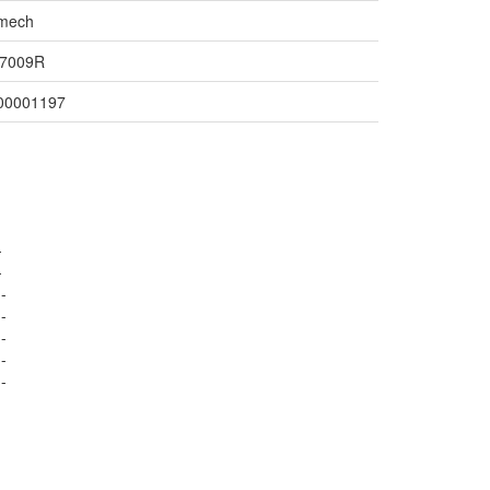
mech
7009R
00001197
-
-
-
-
-
-
-