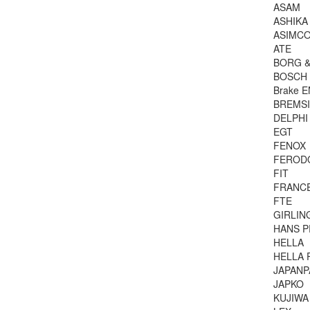
ASAM
ASHIKA
ASIMC
ATE
BORG &
BOSCH
Brake 
BREMSI
DELPHI
EGT
FENOX
FEROD
FIT
FRANC
FTE
GIRLIN
HANS P
HELLA
HELLA 
JAPANP
JAPKO
KUJIWA