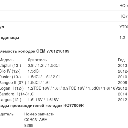
HQ-
HQ7
ул
УТ0
 единицы
1.2
яемость колодок OEM 7701210109
Модель
Двигатель
Год
Captur (13-)
0.9i / 1.2i / 1.5dCi
2013
Clio IV (12-)
1.5dCi
2012
Duster (10-)
1.5dCi / 1.6i / 2.0i
2010 
Kangoo II (07-)
1.5dCi / 1.6i
2008 
Logan II (12-)
1.2TCE 16V / 1.6i / 0.9TCE 16V / 1.5dCi / 1.6i 16V
2012 
Sandero II (14-)
1.6i
2014 
Largus (12-)
1.6i 16V / 1.6i 8V
2012 
коды производителей колодок HQ77009R
одитель
Номер запчасти
C0R031ABE
9268