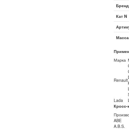
Бренд
Кат N
Артик
Масса
Примен
Марка
Renault
Lada
Кросс-
Произв
ABE
A.B.S.