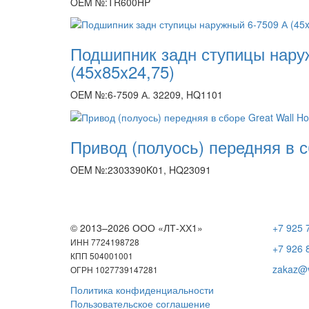
OEM №:TR600HP
Подшипник задн ступицы нару
(45x85x24,75)
OEM №:6-7509 А. 32209, HQ1101
Привод (полуось) передняя в с
OEM №:2303390K01, HQ23091
© 2013–2026 ООО «ЛТ-ХХ1»
+7 925 
ИНН 7724198728
+7 926 
КПП 504001001
zakaz@v
ОГРН 1027739147281
Политика конфиденциальности
Пользовательское соглашение