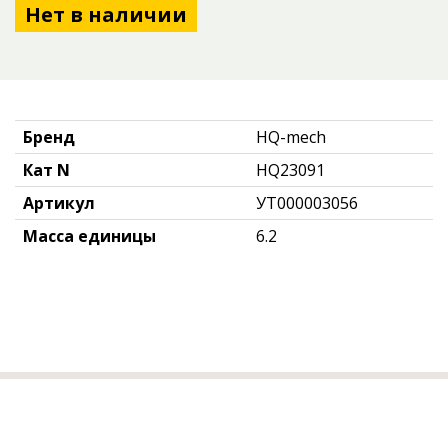
Нет в наличии
Бренд
HQ-mech
Кат N
HQ23091
Артикул
УТ000003056
Масса единицы
6.2