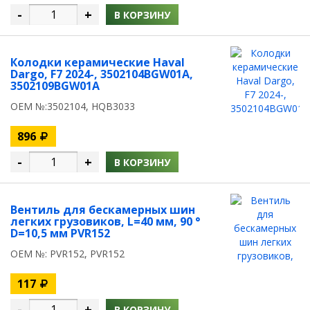
-
+
В КОРЗИНУ
Колодки керамические Haval
Dargo, F7 2024-, 3502104BGW01A,
3502109BGW01A
OEM №:3502104, HQB3033
896
-
+
В КОРЗИНУ
Вентиль для бескамерных шин
легких грузовиков, L=40 мм, 90 °
D=10,5 мм PVR152
OEM №: PVR152, PVR152
117
-
+
В КОРЗИНУ