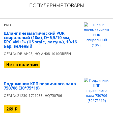
ПОПУЛЯРНЫЕ ТОВАРЫ
PRO
Шланг пневматический PUR
спиральный (10м), D=6,5/10 мм,
БРС «M+F» (US style, латунь), 10-16
Бар, зеленый
OEM №:DB-AH08, HQ-AH08-1010GREEN
Нет в наличии
Подшипник КПП первичного вала
750706 (30*75*19)
OEM №:21230-1701033, HQ750706
269