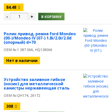
84.48
-
+
В КОРЗИНУ
Ролик привод. ремня Ford Mondeo
(00-)/Mondeo IV (07-) 1.8i/2.0i/2.0d
(опорный) d=70
OEM №:1 387 066, HQ138066
Нет в наличии
Устройство заливное гибкое
(носик) для металлической
канистры нержавеющая сталь
OEM №:QH174, 26172
308