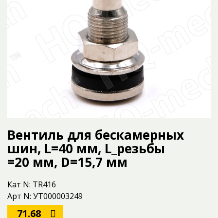
Вентиль для бескамерных
шин, L=40 мм, L_резьбы
=20 мм, D=15,7 мм
Кат N: TR416
Арт N: УТ000003249
71.68