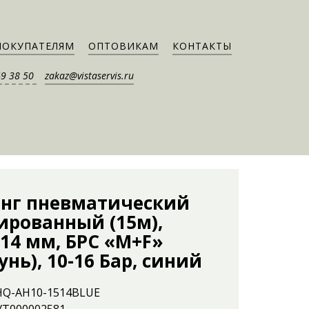
ПОКУПАТЕЛЯМ
ОПТОВИКАМ
КОНТАКТЫ
49 38 50
zakaz@vistaservis.ru
нг пневматический
ированный (15м),
14 мм, БРС «M+F»
унь), 10-16 Бар, синий
 HQ-AH10-1514BLUE