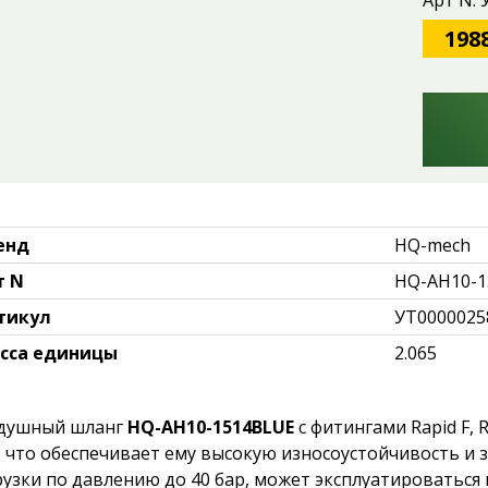
Арт N:
198
енд
HQ-mech
т N
HQ-AH10-1
тикул
УТ0000025
сса единицы
2.065
душный шланг
HQ-AH10-1514BLUE
с фитингами Rapid F,
, что обеспечивает ему высокую износоустойчивость и
рузки по давлению до 40 бар, может эксплуатироваться п