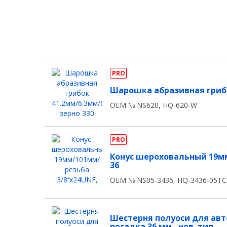
PRO
Шарошка абразивная грибо
OEM №:NS620, HQ-620-W
PRO
Конус шероховальный 19мм
36
OEM №:NS05-3436, HQ-3436-05T
Шестерня полуоси для авт
посадка 36 мм., нов. тип.