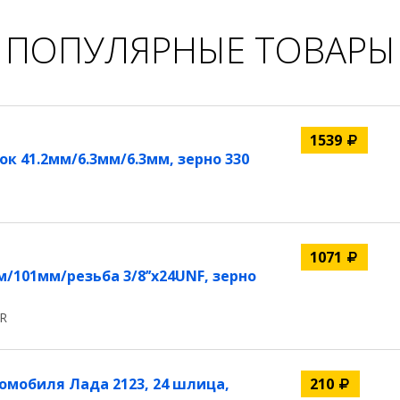
ПОПУЛЯРНЫЕ ТОВАРЫ
1539
к 41.2мм/6.3мм/6.3мм, зерно 330
1071
/101мм/резьба 3/8’’х24UNF, зерно
CR
омобиля Лада 2123, 24 шлица,
210