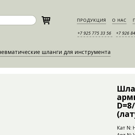
ПРОДУКЦИЯ
О НАС
+7 925 775 33 56
+7 926 8
евматические шланги для инструмента
Шла
арм
D=8/
(лат
Кат N: