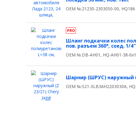
OEM №:21230-2303050-00, HQ186
PRO
Шланг подкачки колес пол
пов. разъем 360°, соед. 1/
OEM №:DB-AH01, HQ-AH01-38-6x
Шарнир (ШРУС) наружный (Z
OEM №:S21-XLB3AH2203030A, HQ