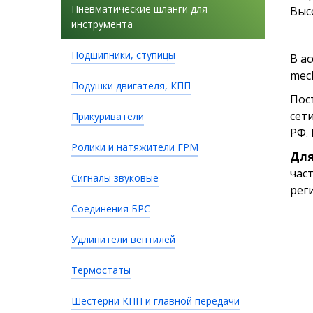
Пневматические шланги для
Выс
инструмента
Подшипники, ступицы
В а
mec
Подушки двигателя, КПП
Пос
сет
Прикуриватели
РФ. 
Ролики и натяжители ГРМ
Для
час
Сигналы звуковые
рег
Соединения БРС
Удлинители вентилей
Термостаты
Шестерни КПП и главной передачи