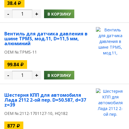
38.4
-
+
В КОРЗИНУ
Вентиль для датчика давления в
шине TPMS, мод.11, D=11,5 мм,
алюминий
OEM №:TPMS-11
99.84
-
+
В КОРЗИНУ
Шестерня КПП для автомобиля
Лада 2112 2-ой пер. D=50.587, d=37
z=39
OEM №:2112-1701127-10, HQ182
877