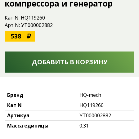
компрессора и генератор
Кат N: HQ119260
Арт N: УТ000002882
538
ДОБАВИТЬ В КОРЗИНУ
Бренд
HQ-mech
Кат N
HQ119260
Артикул
УТ000002882
Масса единицы
0.31