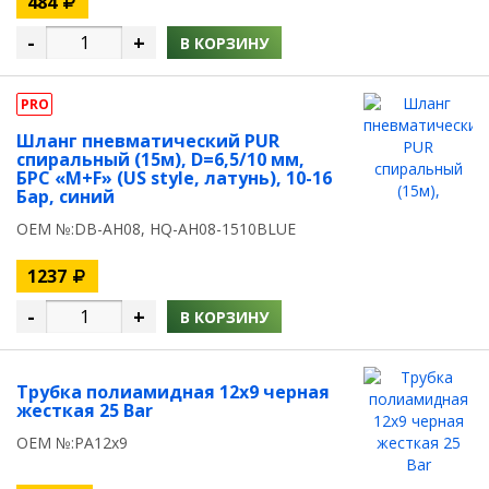
484
-
+
В КОРЗИНУ
PRO
Шланг пневматический PUR
спиральный (15м), D=6,5/10 мм,
БРС «M+F» (US style, латунь), 10-16
Бар, синий
OEM №:DB-AH08, HQ-AH08-1510BLUE
1237
-
+
В КОРЗИНУ
Трубка полиамидная 12x9 черная
жесткая 25 Вar
OEM №:PA12x9