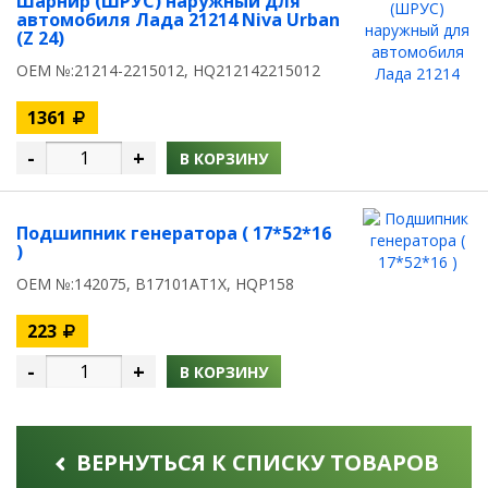
Шарнир (ШРУС) наружный для
автомобиля Лада 21214 Niva Urban
(Z 24)
OEM №:21214-2215012, HQ212142215012
1361
-
+
В КОРЗИНУ
Подшипник генератора ( 17*52*16
)
OEM №:142075, B17101AT1X, HQP158
223
-
+
В КОРЗИНУ
ВЕРНУТЬСЯ К СПИСКУ ТОВАРОВ