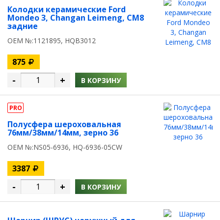
Колодки керамические Ford
Mondeo 3, Changan Leimeng, CM8
задние
OEM №:1121895, HQB3012
875
-
+
В КОРЗИНУ
PRO
Полусфера шероховальная
76мм/38мм/14мм, зерно 36
OEM №:NS05-6936, HQ-6936-05CW
3387
-
+
В КОРЗИНУ