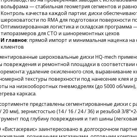
вольфрама — стабильная геометрия сегментов и равн
Контроль качества каждой партии: диски обеспечива
шероховатости по RMA для подготовки поверхности п
Оптимизированная логистика и складская программа 
типоразмеров для СТО и шиноремонтных цехов
И главное
: прямой импорт и минимальная наценка на
клиентов
ментированные шероховальные диски HQ-mech применя
ы повреждения и ремонтной площадки в соответствии 
оремонта: удаление окисленного слоя, выравнивание 
номерной текстуры поверхности под нанесение клея и 
оты на низкооборотных пневмодрелях (до 5000 об/мин),
егрева каркаса.
ссортименте представлены сегментированные диски с разл
 / 20 мм), зернистостью (14 / 16 / 24 / 36) и резьбой 3/8
трумент под глубину повреждения и тип шины (легковая,
 «Вистасервис» заинтересовано в долгосрочном партне
луживания, розничными магазинами, оптовыми компани