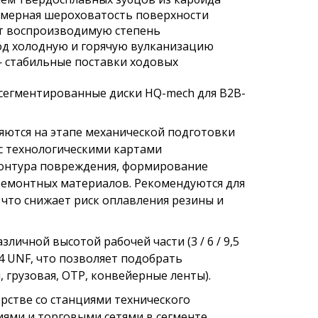
омерная шероховатость поверхности
ют воспроизводимую степень
од холодную и горячую вулканизацию
— стабильные поставки ходовых
 сегментированные диски HQ-mech для B2B-
ются на этапе механической подготовки
с технологическими картами
контура повреждения, формирование
ремонтных материалов. Рекомендуются для
 что снижает риск оплавления резины и
ичной высотой рабочей части (3 / 6 / 9,5
"×24 UNF, что позволяет подобрать
 грузовая, ОТР, конвейерные ленты).
рстве со станциями технического
ями и торговыми сетями в сегменте