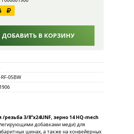
 УТ000001906
6
ДОБАВИТЬ В КОРЗИНУ
h
-RF-05BW
1906
/резьба 3/8’’х24UNF, зерно 14 HQ-mech
 легирующими добавками меди) для
абаритных шинах, а также на конвейерных