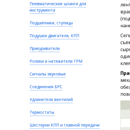
Пневматические шланги для
лен
инструмента
вра
(по
Подшипники, ступицы
нан
Сег
Подушки двигателя, КПП
съё
Прикуриватели
сыр
оди
Ролики и натяжители ГРМ
кле
Пра
Сигналы звуковые
мех
Соединения БРС
обе
пов
Удлинители вентилей
Термостаты
Шестерни КПП и главной передачи