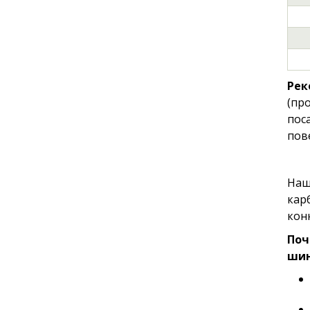
Рек
(пр
пос
пов
Наш
кар
кон
Поч
шин