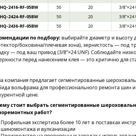
HQ-2416-RF-05BW
50
20
3/8”×24
HQ-2424-RF-05BW
50
20
3/8”×24
HQ-2436-RF-05BW
50
20
3/8”×24
омендации по подбору:
выбирайте диаметр и высоту 
отектор/боковина/плечевая зона), зернистость — под т
адку — под ваш привод (3/8”×24 UNF). Соблюдайте низ
ерхности перед нанесением клея — это критично для ст
а компания предлагает сегментированные шероховаль
бида вольфрама для профессионального ремонта шин и
курентной цене.
ему стоит выбрать сегментированные шероховальн
оремонтных работ?
Профильная экспертиза более 10 лет в поставках инст
шиномонтажа и вулканизации
Производство на проверенных заводах с использовани