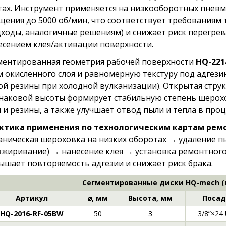
тах. Инструмент применяется на низкооборотных пневм
щения до 5000 об/мин, что соответствует требованиям
дходы, аналогичные решениям) и снижает риск перегрев
есением клея/активации поверхности.
ментированная геометрия рабочей поверхности
HQ-221
м окисленного слоя и равномерную текстуру под адгези
ой резины при холодной вулканизации). Открытая стру
наковой высоты формирует стабильную степень шерохо
я и резины, а также улучшает отвод пыли и тепла в проц
ктика применения по технологическим картам рем
аническая шероховка на низких оборотах → удаление пы
зжиривание) → нанесение клея → установка ремонтного
ышает повторяемость адгезии и снижает риск брака.
Сегментированные диски HQ-mech (
Артикул
⌀, мм
Высота, мм
Посад
HQ-2016-RF-05BW
50
3
3/8”×24