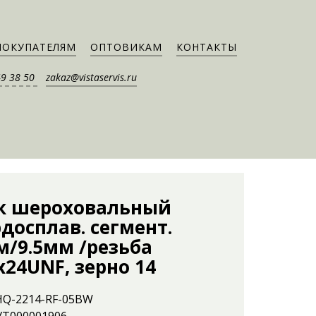
ПОКУПАТЕЛЯМ
ОПТОВИКАМ
КОНТАКТЫ
49 38 50
zakaz@vistaservis.ru
к шероховальный
досплав. сегмент.
м/9.5мм /резьба
’х24UNF, зерно 14
 HQ-2214-RF-05BW