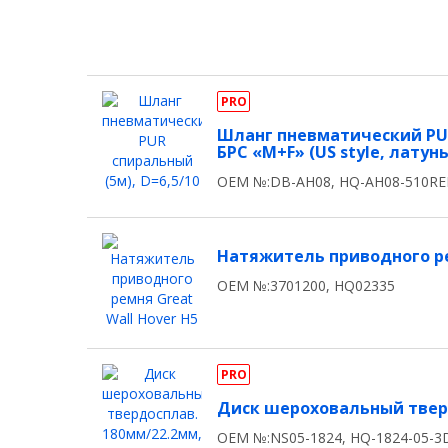
PRO
Шланг пневматический PUR
БРС «M+F» (US style, латунь
OEM №:DB-AH08, HQ-AH08-510R
Натяжитель приводного рем
OEM №:3701200, HQ02335
PRO
Диск шероховальный тверд
OEM №:NS05-1824, HQ-1824-05-3