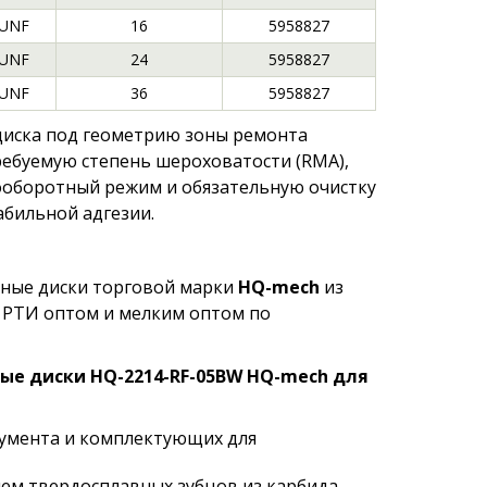
 UNF
16
5958827
 UNF
24
5958827
 UNF
36
5958827
диска под геометрию зоны ремонта
ребуемую степень шероховатости (RMA),
кооборотный режим и обязательную очистку
абильной адгезии.
ные диски торговой марки
HQ-mech
из
 РТИ оптом и мелким оптом по
ые диски HQ-2214-RF-05BW HQ-mech для
румента и комплектующих для
ем твердосплавных зубцов из карбида