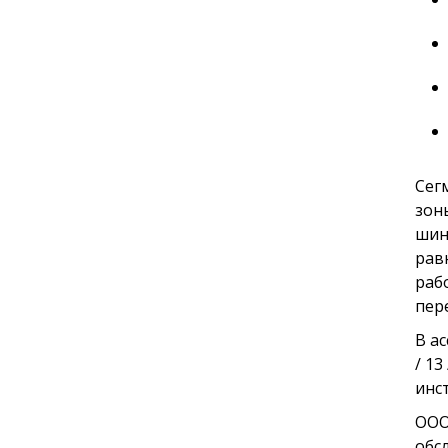
Сег
зон
шин
рав
раб
пер
В а
/ 13
инс
ООО
обс