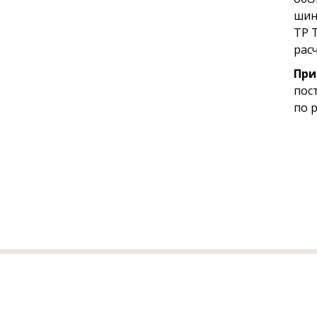
шин
ТР 
рас
При
пос
по 