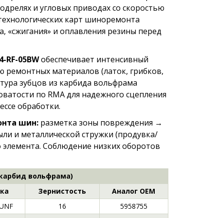
одрелях и угловых приводах со скоростью
 технологических карт шиноремонта
а, «сжигания» и оплавления резины перед
4-RF-05BW
обеспечивает интенсивный
ю ремонтных материалов (латок, грибков,
ктура зубцов из карбида вольфрама
ватости по RMA для надежного сцепления
ессе обработки.
онта шин:
разметка зоны повреждения →
ли и металлической стружки (продувка/
 элемента. Соблюдение низких оборотов
карбид вольфрама)
ка
Зернистость
Аналог OEM
 UNF
16
5958755