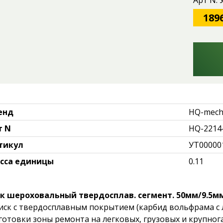
Арт N:
189
енд
HQ-mec
т N
HQ-2214
тикул
УТ00000
сса единицы
0.11
к шероховальный твердосплав. сегмент. 50мм/9.5мм 
иск с твердосплавным покрытием (карбид вольфрама с
готовки зоны ремонта на легковых, грузовых и крупног