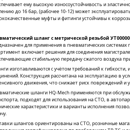
спечивает ему высокую износоустойчивость и эластичн
лению до 16 бар, (рабочее 10-12) может эксплуатироват
ококачественные муфты и фитинги устойчивы к коррози
вматический шланг с метрической резьбой УТ00000
дназначен для применения в пневматических системах 
ортимент включает решения для соединения магистрале
спечивающие стабильную передачу сжатого воздуха при
нги изготавливаются с учётом требований к гибкости, 
динений. Конструкция рассчитана на эксплуатацию в ус
енсивного движения, что снижает риск повреждений и у
вматические шланги HQ-Mech применяются при обслуж
нспорта, подходят для использования на СТО, в автопа
нические характеристики и варианты исполнения позв
чу.
тавки шлангов ориентированы на СТО, розничные магаз