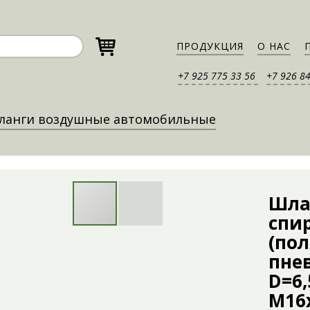
ПРОДУКЦИЯ
О НАС
+7 925 775 33 56
+7 926 8
ланги воздушные автомобильные
Шла
спи
(по
пне
D=6,
M16x