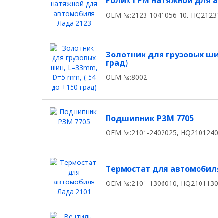
Ролик ГРМ натяжной для 
OEM №:2123-1041056-10, HQ2123
Золотник для грузовых шин
град)
OEM №:8002
Подшипник РЗМ 7705
OEM №:2101-2402025, HQ210124
Термостат для автомобиля
OEM №:2101-1306010, HQ210113