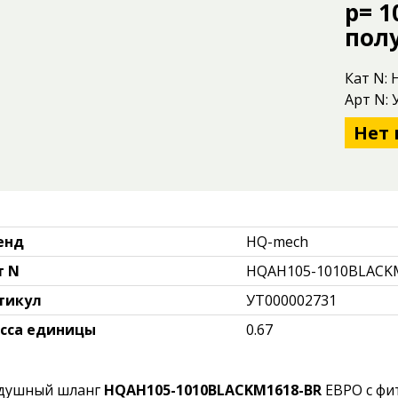
p= 1
пол
Кат N:
Арт N:
Нет 
енд
HQ-mech
т N
HQAH105-1010BLACK
тикул
УТ000002731
сса единицы
0.67
душный шланг
HQAH105-1010BLACKM1618-BR
ЕВРО с фи