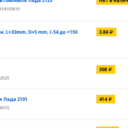
автомобиля Лада 2123
Нет в нали
104105610
, L=33mm, D=5 mm, (-54 до +150
3.84
308
02025
 Лада 2101
414
06010