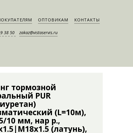
ПОКУПАТЕЛЯМ
ОПТОВИКАМ
КОНТАКТЫ
49 38 50
zakaz@vistaservis.ru
нг тормозной
ральный PUR
лиуретан)
вматический (L=10м),
5/10 мм, нар р.,
1.5|M18x1.5 (латунь),