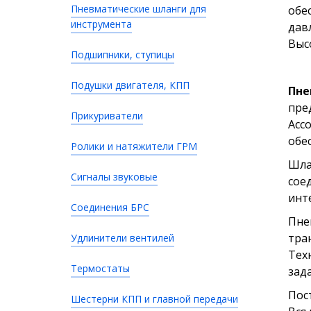
Пневматические шланги для
обе
инструмента
дав
Выс
Подшипники, ступицы
Подушки двигателя, КПП
Пне
пре
Прикуриватели
Асс
обе
Ролики и натяжители ГРМ
Шла
Сигналы звуковые
сое
инт
Соединения БРС
Пне
тра
Удлинители вентилей
Тех
Термостаты
зада
Пос
Шестерни КПП и главной передачи