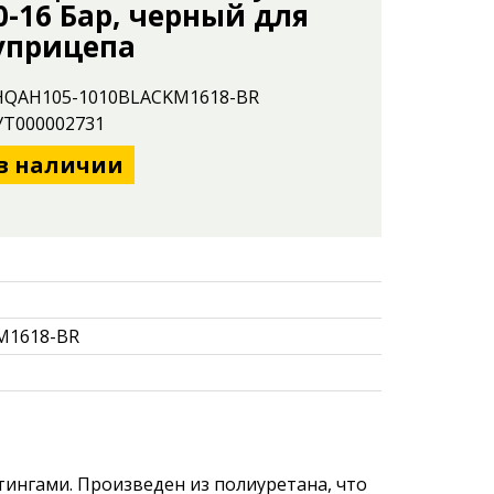
0-16 Бар, черный для
уприцепа
 HQAH105-1010BLACKM1618-BR
 УТ000002731
в наличии
M1618-BR
тингами. Произведен из полиуретана, что