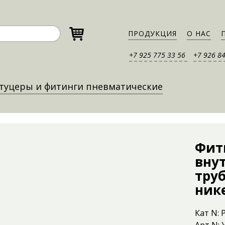
ПРОДУКЦИЯ
О НАС
+7 925 775 33 56
+7 926 8
туцеры и фитинги пневматические
Фит
внут
труб
ник
Кат N: 