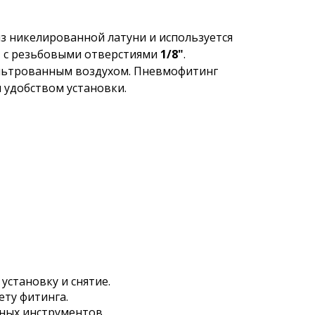
з никелированной латуни и используется
м
с резьбовыми отверстиями
1/8"
.
ильтрованным воздухом. Пневмофитинг
 удобством установки.
становку и снятие.
ту фитинга.
ных инструментов.