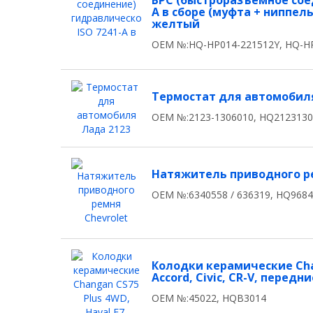
БРС (быстроразъемное сое
A в сборе (муфта + ниппель)
желтый
OEM №:HQ-HP014-221512Y, HQ-H
Термостат для автомобиля
OEM №:2123-1306010, HQ212313
Натяжитель приводного ремн
OEM №:6340558 / 636319, HQ968
Колодки керамические Chan
Accord, Civic, CR-V, передни
OEM №:45022, HQB3014