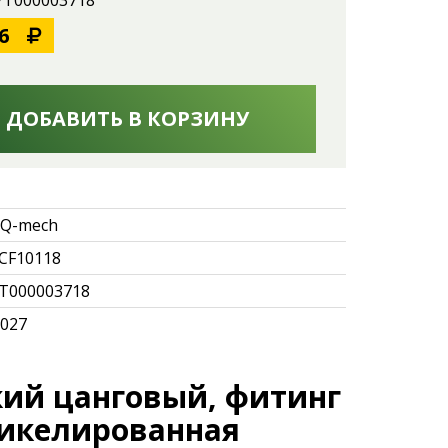
 УТ000003718
6
ДОБАВИТЬ В КОРЗИНУ
Q-mech
CF10118
Т000003718
.027
кий
цанговый
, фитинг
никелированная