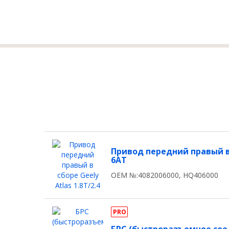
Привод передний правый в 
6AT
OEM №:4082006000, HQ406000
PRO