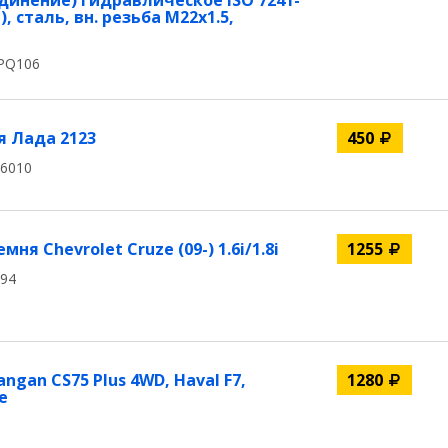
динение) гидравлическое ISO 7241-
, сталь, вн. резьба M22х1.5,
PQ106
 Лада 2123
450
06010
я Chevrolet Cruze (09-) 1.6i/1.8i
1255
494
gan CS75 Plus 4WD, Haval F7,
1280
е