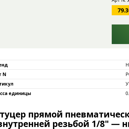
Арт N:
79.3
енд
H
т N
P
тикул
У
сса единицы
0
туцер прямой пневматичес
 внутренней резьбой 1/8" — 