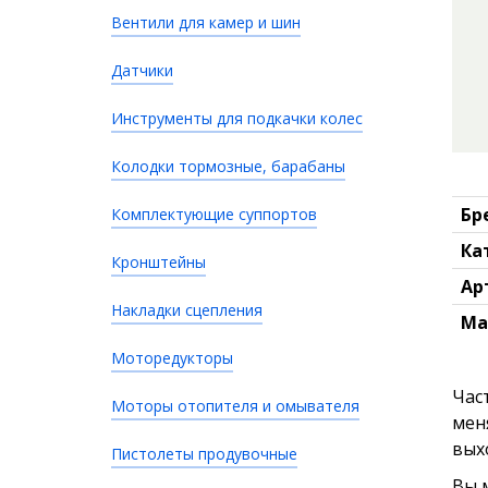
Вентили для камер и шин
Датчики
Инструменты для подкачки колес
Колодки тормозные, барабаны
Бр
Комплектующие суппортов
Ка
Кронштейны
Ар
Накладки сцепления
Ма
Моторедукторы
Час
Моторы отопителя и омывателя
меня
вых
Пистолеты продувочные
Вы 