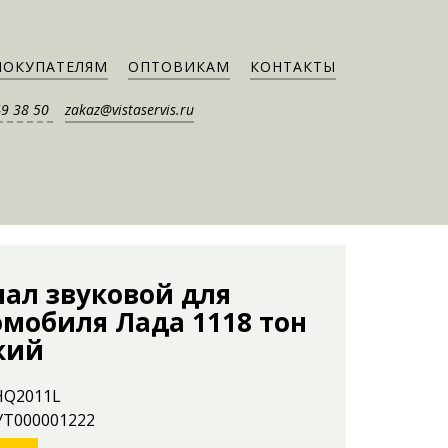
ПОКУПАТЕЛЯМ
ОПТОВИКАМ
КОНТАКТЫ
49 38 50
zakaz@vistaservis.ru
нал звуковой для
омобиля Лада 1118 тон
кий
 HQ2011L
 УТ000001222