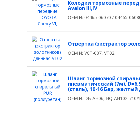
Колодки тормозные передни
Avalon III,IV
OEM №:04465-06070 / 04465-0608
Отвертка (экстрактор зол
OEM №:VCT-007, VT02
Шланг тормозной спираль
пневматический (7м), D=6,5
(сталь), 10-16 Бар, желты
OEM №:DB-AH06, HQ-AH102-710