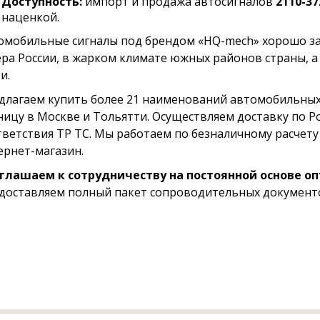
Доступность:
импорт и продажа автосигналов
2110-37
наценкой.
омобильные сигналы под брендом «HQ-mech» хорошо за
ера России, в жарком климате южных районов страны, а
и.
длагаем купить более 21 наименований автомобильных 
ницу в Москве и Тольятти. Осуществляем доставку по Р
тветствия ТР ТС. Мы работаем по безналичному расчету 
ернет-магазин.
глашаем к сотрудничеству на постоянной основе оп
доставляем полный пакет сопроводительных документо