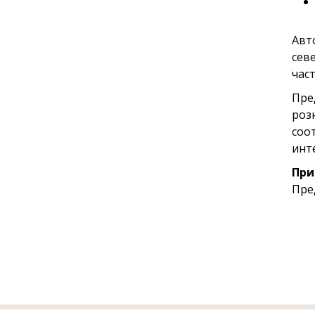
Авт
сев
част
Пре
роз
соо
инт
При
Пре