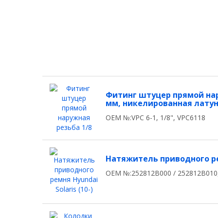
Фитинг штуцер прямой нару
мм, никелированная лату
OEM №:VPC 6-1, 1/8", VPC6118
Натяжитель приводного ремня
OEM №:252812B000 / 252812B010