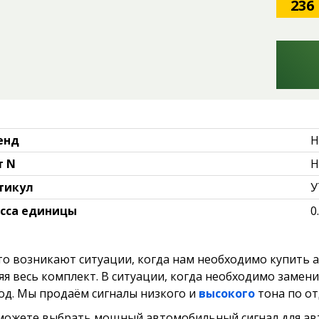
236
енд
H
т N
H
тикул
У
сса единицы
0
то возникают ситуации, когда нам необходимо купить а
я весь комплект. В ситуации, когда необходимо заменит
од. Мы продаём сигналы низкого и
высокого
тона по от
можете выбрать мощный автомобильный сигнал для авт