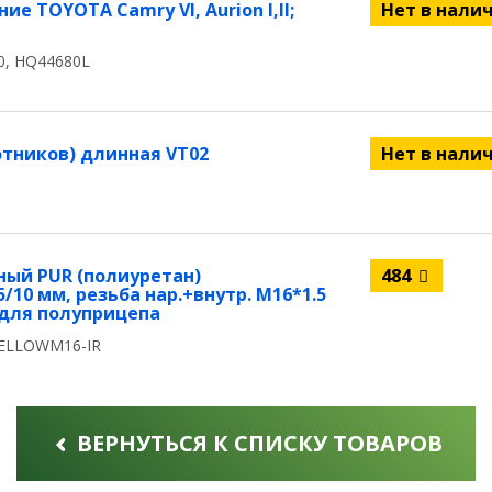
е TOYOTA Camry VI, Aurion I,II;
Нет в нали
0, HQ44680L
отников) длинная VT02
Нет в нали
ный PUR (полиуретан)
484
/10 мм, резьба нар.+внутр. M16*1.5
й для полуприцепа
YELLOWM16-IR
ВЕРНУТЬСЯ К СПИСКУ ТОВАРОВ