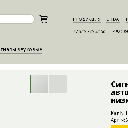
ПРОДУКЦИЯ
О НАС
+7 925 775 33 56
+7 926 8
гналы звуковые
Сиг
авт
низ
Кат N:
Арт N: