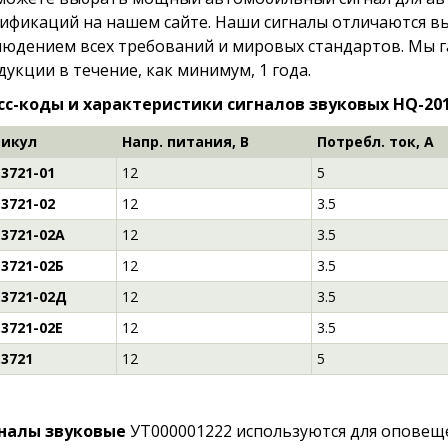
ификаций на нашем сайте. Наши сигналы отличаются вы
людением всех требований и мировых стандартов. Мы 
дукции в течение, как минимум, 1 года.
сс-коды и характеристики сигналов звуковых HQ-201
икул
Напр. питания, В
Потребл. ток, А
.3721-01
12
5
.3721-02
12
3.5
.3721-02А
12
3.5
.3721-02Б
12
3.5
.3721-02Д
12
3.5
.3721-02Е
12
3.5
.3721
12
5
налы звуковые
УТ000001222 используются для оповеще