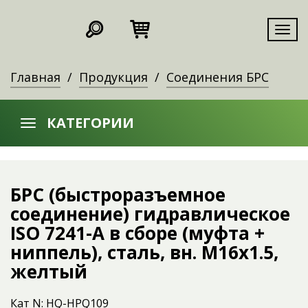
Мен
Главная
Продукция
Соединения БРС
КАТЕГОРИИ
БРС (быстроразъемное
соединение) гидравлическое
ISO 7241-A в сборе (муфта +
ниппель), сталь, вн. M16х1.5,
желтый
Кат N: HQ-HPQ109