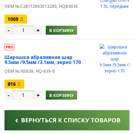
OEM №:C281F2603013200, HQB3036
1069
-
+
В КОРЗИНУ
PRO
Шарошка абразивная шар
9.5мм /9.5мм /3.1мм, зерно 170
OEM №:NS639, HQ-639-B
816
-
+
В КОРЗИНУ
ВЕРНУТЬСЯ К СПИСКУ ТОВАРОВ