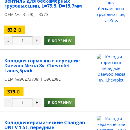
Вентиль для бескамерных
грузовых шин, L=79,5, D=15,7мм
OEM №:TR-570, TR570
83.2
-
+
В КОРЗИНУ
Колодки тормозные передние
Daewoo Nexia 8v, Chevrolet
Lanos,Spark
OEM №:96273708, HQ96208L
379
-
+
В КОРЗИНУ
Колодки керамические Changan
UNI-V 1.5t, передние