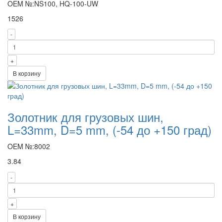
OEM №:NS100, HQ-100-UW
1526
-
+
В корзину
Золотник для грузовых шин,
L=33mm, D=5 mm, (-54 до +150 град)
OEM №:8002
3.84
-
+
В корзину