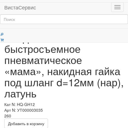
Главная
Продукция
Соединения БРС
ВистаСервис
Мен
Категории
Соединение
быстросъемное
пневматическое
«мама», накидная гайка
под шланг d=12мм (нар),
латунь
Кат N: HQ-GH12
Арт N: УТ000003035
260
Добавить в корзину