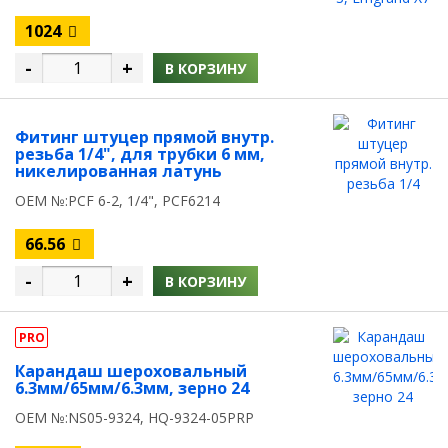
1024
-
+
В КОРЗИНУ
Фитинг штуцер прямой внутр.
резьба 1/4", для трубки 6 мм,
никелированная латунь
OEM №:PCF 6-2, 1/4", PCF6214
66.56
-
+
В КОРЗИНУ
PRO
Карандаш шероховальный
6.3мм/65мм/6.3мм, зерно 24
OEM №:NS05-9324, HQ-9324-05PRP