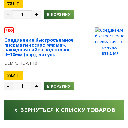
781
-
+
В КОРЗИНУ
PRO
Соединение быстросъемное
пневматическое «мама»,
накидная гайка под шланг
d=10мм (нар), латунь
OEM №:HQ-GH10
242
-
+
В КОРЗИНУ
ВЕРНУТЬСЯ К СПИСКУ ТОВАРОВ